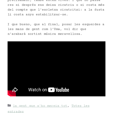
precisament, també estem vives. I que no passa
res si després ens deixa cicatriu o si costa més
del compte que l’escletxa cicatritzi: a la fusta
li costa anys estabilitzar-se.
I que bueno, que al final, posar les esquerdes a
les mans de gent com l’Uma, vol dir que
n’acabarà sortint música meravellosa.
Categories
la gent que s'ho mereix tot
,
Totes les
entrades