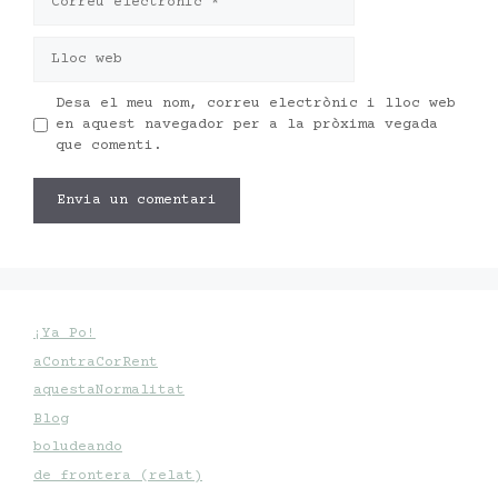
electrònic
Lloc
web
Desa el meu nom, correu electrònic i lloc web
en aquest navegador per a la pròxima vegada
que comenti.
¡Ya Po!
aContraCorRent
aquestaNormalitat
Blog
boludeando
de frontera (relat)