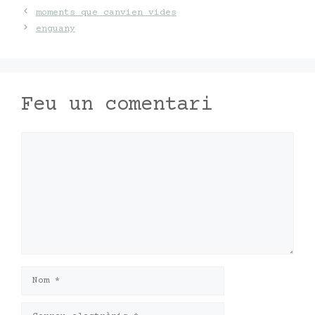
moments que canvien vides
enguany
Feu un comentari
Comentari
Nom
Correu