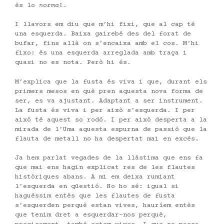
és lo
normal
.
I llavors em diu que m’hi fixi, que al cap té
una esquerda. Baixa gairebé des del forat de
bufar, fins allà on s’encaixa amb el cos. M’hi
fixo: és una esquerda arreglada amb traça i
quasi no es nota. Però hi és.
M’explica que la fusta és viva i que, durant els
primers mesos en què pren aquesta nova forma de
ser, es va ajustant. Adaptant a ser instrument.
La fusta és viva i per això s’esquerda. I per
això té aquest so rodó. I per això desperta a la
mirada de l’Uma aquesta espurna de passió que la
flauta de metall no ha despertat mai en excés.
Ja hem parlat vegades de la llàstima que ens fa
que mai ens hagin explicat res de les flautes
històriques abans. A mi em deixa rumiant
l’esquerda en qüestió. No ho sé: igual si
haguéssim entès que les flautes de fusta
s’esquerden perquè estan vives, hauríem entès
que tenim dret a esquerdar-nos perquè,