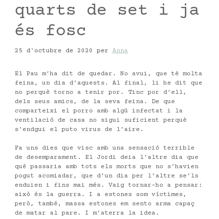
quarts de set i ja
és fosc
25 d'octubre de 2020
per
Anna
El Pau m’ha dit de quedar. No avui, que té molta
feina, un dia d’aquests. Al final, li he dit que
no perquè torno a tenir por. Tinc por d’ell,
dels seus amics, de la seva feina. De que
comparteixi el porro amb algú infectat i la
ventilació de casa no sigui suficient perquè
s’endgui el puto virus de l’aire.
Fa uns dies que visc amb una sensació terrible
de desemparament. El Jordi deia l’altre dia que
què passaria amb tots els morts que no s’havien
pogut acomiadar, que d’un dia per l’altre se’ls
enduien i fins mai més. Vaig tornar-ho a pensar:
això és la guerra. I a estones som víctimes,
però, també, massa estones em sento arma capaç
de matar al pare. I m’aterra la idea.