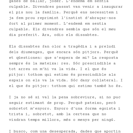
ganes de ballar, joder. L’endemà em sentia
culpable. Divendres passat van venir a inaugurar
el pis nou la família. Perquè ens necessitem i
ja fem prou reprimint l’instint d’abraçar-nos
fort al primer moment. L’endemà em sentia
culpable. Els divendres sembla que són el meu
dia preferit. Ara, odio els dissabtes.
Els dissabtes fan olor a tragèdia i a preludi
dels diumenges, que encara són pitjors. Perquè
et qüestionen: que s’espera de mi? La resposta
sempre és la mateixa: res. Sóc prescindible a
tot arreu on m’hi va la vida. I el que és
pitjor: tothom qui estimo és prescindible als
espais on els va la vida. Sóc dany col·lateral. I
el que és pitjor: tothom qui estimo també ho és.
I ja no sé si val la pena sobreviure, si no puc
seguir estimant de prop. Perquè pateixo, però
sobretot m’enyoro. Enyoro d’una forma egoista i
trista i, sobretot, amb la certesa que no
vindran temps millors, més o menys per ningú.
I busco, com una desesperada, dades que aportin