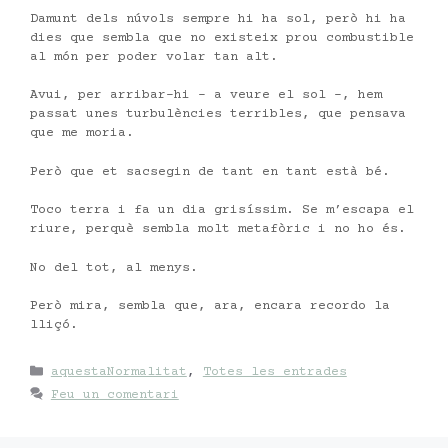
Damunt dels núvols sempre hi ha sol, però hi ha
dies que sembla que no existeix prou combustible
al món per poder volar tan alt.
Avui, per arribar-hi – a veure el sol -, hem
passat unes turbulències terribles, que pensava
que me moria.
Però que et sacsegin de tant en tant està bé.
Toco terra i fa un dia grisíssim. Se m’escapa el
riure, perquè sembla molt metafòric i no ho és.
No del tot, al menys.
Però mira, sembla que, ara, encara recordo la
lliçó.
Categories
aquestaNormalitat
,
Totes les entrades
Feu un comentari