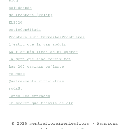
Blog
boludeando
de frontera (relat)
EL2020
esticConfitada
Frontera sur: OuvrezLesFrontières
l'estiu que la van abduir
La flor más linda de mi querer
la gent que s'ho mereix tot
Las 200 caminan pa'lante
me moro
Quatre-cents vint-i-tres
rodaNt
Totes les entrades
un secret que t'havia de dir
© 2026 mentrefloreixenlesflors
• Funciona