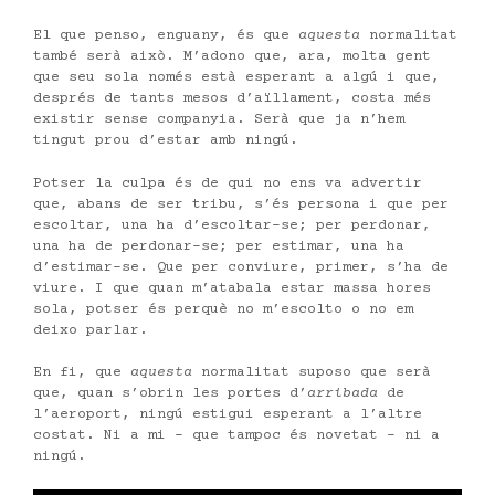
El que penso, enguany, és que
aquesta
normalitat
també serà això. M’adono que, ara, molta gent
que seu sola només està esperant a algú i que,
després de tants mesos d’aïllament, costa més
existir sense companyia. Serà que ja n’hem
tingut prou d’estar amb ningú.
Potser la culpa és de qui no ens va advertir
que, abans de ser tribu, s’és persona i que per
escoltar, una ha d’escoltar-se; per perdonar,
una ha de perdonar-se; per estimar, una ha
d’estimar-se. Que per conviure, primer, s’ha de
viure. I que quan m’atabala estar massa hores
sola, potser és perquè no m’escolto o no em
deixo parlar.
En fi, que
aquesta
normalitat suposo que serà
que, quan s’obrin les portes d’
arribada
de
l’aeroport, ningú estigui esperant a l’altre
costat. Ni a mi – que tampoc és novetat – ni a
ningú.