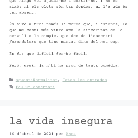
que ningú vol ajudar-me a sortir-ne. I no és
això: ni els clots són tan fondos, ni l’ajuda és
tan absent.
És això altre: només la merda que, a estones, fa
que me costi més viure amb la sinceritat de lo
senzill o lo simple, que des de l’escenari
farandulero
que tinc muntat dins del meu cap.
En fi: que difícil fer-ho fàcil.
Però,
avui
, ja n’hi ha prou de tanta comèdia.
Categories
aquestaNormalitat
,
Totes les entrades
Feu un comentari
la vida insegura
16 d'abril de 2021
per
Anna