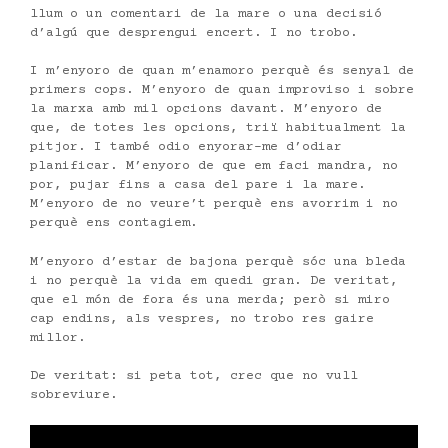
llum o un comentari de la mare o una decisió
d’algú que desprengui encert. I no trobo.
I m’enyoro de quan m’enamoro perquè és senyal de
primers cops. M’enyoro de quan improviso i sobre
la marxa amb mil opcions davant. M’enyoro de
que, de totes les opcions, triï habitualment la
pitjor. I també odio enyorar-me d’odiar
planificar. M’enyoro de que em faci mandra, no
por, pujar fins a casa del pare i la mare.
M’enyoro de no veure’t perquè ens avorrim i no
perquè ens contagiem.
M’enyoro d’estar de bajona perquè sóc una bleda
i no perquè la vida em quedi gran. De veritat,
que el món de fora és una merda; però si miro
cap endins, als vespres, no trobo res gaire
millor.
De veritat: si peta tot, crec que no vull
sobreviure.