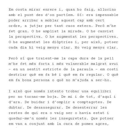
Em costa mirar enrere i, quan ho faig, al·lucino
amb el punt des d’on partíem. Sí: era impensable
poder arribar a moblar aquest cap amb cert
ordre, a jutjar per tant caos extern. Però m’he
fet gran. O he ampliat la mirada. O he canviat
la perspectiva. O he augmentat les perspectives.
O he augmentat les diòptries i, per això, potser
cada dia hi veig menys clar. Ho veig menys clar.
Però sí que traient-me la capa dura de la pell
m’he fet més forta i més vulnerable malgrat avui
– en un sentit estricte de la paraula – em costi
destriar què em fa bé i què em fa regular. O què
em fa bona persona o què no m’ajuda a ser-ho.
I això que només intento trobar una equilibri
per no tornar-me boja. De mi i de tot, d’aquí i
d’ara. De buidar i d’omplir a comptagotes. De
dubtar. De desassegurar. De desenterrar les
restes de qui era o vaig ser o havia estat i
quedar-me’n només les inseguretats. Que potser
em van a conjunt amb la cara de pomes agres,