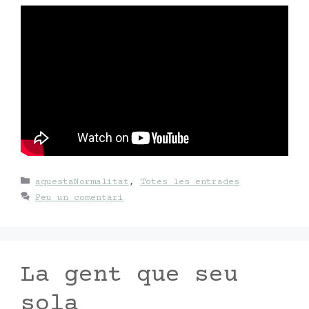
Categories
aquestaNormalitat
,
Totes les entrades
Feu un comentari
La gent que seu
sola