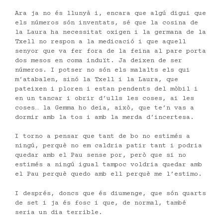
Ara ja no és llunyà i, encara que algú digui que
els números són inventats, sé que la cosina de
la Laura ha necessitat oxigen i la germana de la
Txell no respon a la medicació i que aquell
senyor que va fer fora de la feina al pare porta
dos mesos en coma induït. Ja deixen de ser
números. I potser no són els malalts els qui
m’atabalen, sinó la Txell i la Laura, que
pateixen i ploren i estan pendents del mòbil i
en un tancar i obrir d’ulls les coses, ai les
coses… la Gemma ho deia, això, que te’n vas a
dormir amb la tos i amb la merda d’incertesa.
I torno a pensar que tant de bo no estimés a
ningú, perquè no em caldria patir tant i podria
quedar amb el Pau sense por, però que si no
estimés a ningú igual tampoc voldria quedar amb
el Pau perquè quedo amb ell perquè me l’estimo.
I després, doncs que és diumenge, que són quarts
de set i ja és fosc i que, de normal, també
seria un dia terrible.