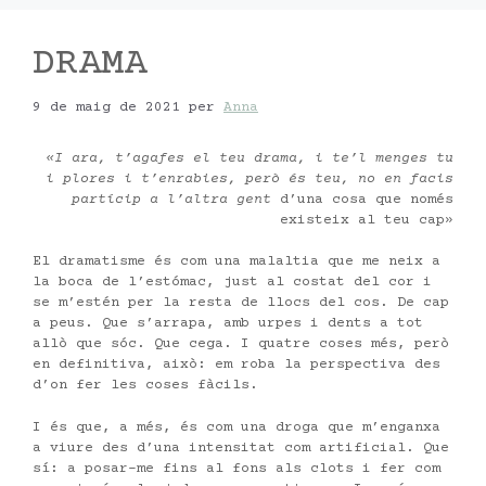
DRAMA
9 de maig de 2021
per
Anna
«I ara, t’agafes el teu drama, i te’l menges tu
i plores i t’enrabies, però és teu, no en facis
partícip a l’altra gent
d’una cosa que només
existeix al teu cap»
El dramatisme és com una malaltia que me neix a
la boca de l’estómac, just al costat del cor i
se m’estén per la resta de llocs del cos. De cap
a peus. Que s’arrapa, amb urpes i dents a tot
allò que sóc. Que cega. I quatre coses més, però
en definitiva, això: em roba la perspectiva des
d’on fer les coses fàcils.
I és que, a més, és com una droga que m’enganxa
a viure des d’una intensitat com artificial. Que
sí: a posar-me fins al fons als clots i fer com