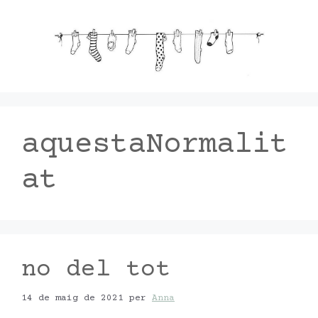
Vés
al
contingut
aquestaNormalit
at
no del tot
14 de maig de 2021
per
Anna