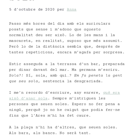
5 d'octubre de 2020
per
Anna
Passo més hores del dia amb els auriculars
posats que sense i m’adono que
aquesta
normalitat deu ser això. Lo de les mans i la
mascareta, en realitat, suposo que més assumit.
Però lo de la distància sembla que, després de
tantes repeticions, encara m’agafa per sorpresa.
Estic asseguda a la terrassa d’un bar, preparada
per dinar davant del mar. Ma germana m’esciru.
Sola?!
Sí, sola, amb qui…?
Em fa peneta la gent
que seu sola
, sentencia la desgraciada.
I me’n recordo d’escriure, any enrere,
què era
això d’anar sola
. Sempre m’intriguen les
persones que seuen soles. Espero no fer pena a
ningú, perquè jo no he caigut que podia fer-ne
fins que l’Ares m’hi ha fet caure.
A la plaça n’hi ha d’altres, que seuen soles.
Als bars, als bancs. No serà tant.