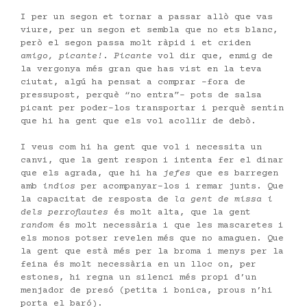
I per un segon et tornar a passar allò que vas
viure, per un segon et sembla que no ets blanc,
però el segon passa molt ràpid i et criden
amigo, picante!
.
Picante
vol dir que, enmig de
la vergonya més gran que has vist en la teva
ciutat, algú ha pensat a comprar –fora de
pressupost, perquè “no entra”- pots de salsa
picant per poder-los transportar i perquè sentin
que hi ha gent que els vol acollir de debò.
I veus com hi ha gent que vol i necessita un
canvi, que la gent respon i intenta fer el dinar
que els agrada, que hi ha
jefes
que es barregen
amb
indios
per acompanyar-los i remar junts. Que
la capacitat de resposta de
la gent de missa i
dels perroflautes
és molt alta, que la gent
random
és molt necessària i que les mascaretes i
els monos potser revelen més que no amaguen. Que
la gent que està més per la broma i menys per la
feina és molt necessària en un lloc on, per
estones, hi regna un silenci més propi d’un
menjador de presó (petita i bonica, prous n’hi
porta el baró).