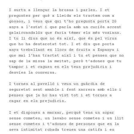
I surts a llençar la brossa i parles. I et
preguntes per què a Lleida els tractem com a
gossos, i veus que qui t’ho pregunta porta 20
anys a l’estat i que parla amb un curiós accent
galaicoandalús que faria témer els més voxians.
I tu li dius que no és així, que és pel virus
que ho ha destarotat tot. I et diu que porta
anys treballant en llocs de fruita a Espanya i
que mai l’han tractat així i tu et penses que no
sap de la missa la meitat, però t’adones que tu
tampoc i et cagues en els teus prejudicis i
desvies la conversa.
I tornes al pavelló i veus un guàrdia de
seguretat sent amable i fent xarrera amb ells i
penses que ja ho has vist tot i et tornes a
cagar en els prejudicis.
I et disposes a marxar, perquè tens un sopar
sense cometes, un lavabo sense cometes i un llit
sense cometes i t’adones de persones que en la
seva intimitat robada treuen una catifa i es