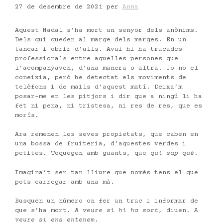
27 de desembre de 2021
per
Anna
Aquest Nadal s’ha mort un senyor dels anònims.
Dels qui queden al marge dels marges. En un
tancar i obrir d’ulls. Avui hi ha trucades
professionals entre aquelles persones que
l’acompanyaven, d’una manera o altra. Jo no el
coneixia, però he detectat els moviments de
telèfons i de mails d’aquest matí. Deixa’m
posar-me en les pitjors i dir que a ningú li ha
fet ni pena, ni tristesa, ni res de res, que es
morís.
Ara remenen les seves propietats, que caben en
una bossa de fruiteria, d’aquestes verdes i
petites. Toquegen amb guants, que
qui sap què
.
Imagina’t ser tan lliure que només tens el que
pots carregar amb una mà.
Busquen un número on fer un truc i informar de
que s’ha mort.
A veure si hi ha sort
, diuen.
A
veure si ens entenem
.