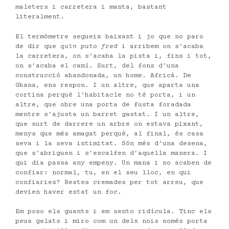
maleters i carretera i manta, bastant
literalment.
El termòmetre segueix baixant i jo que no paro
de dir que
quin puto fred
i arribem on s’acaba
la carretera, on s’acaba la pista i, fins i tot,
on s’acaba el camí. Surt, del fons d’una
construcció abandonada, un home. Africà. De
Ghana, ens respon. I un altre, que aparta una
cortina perquè l’habitacle no té porta, i un
altre, que obre una porta de fusta foradada
mentre s’ajusta un barret gastat. I un altre,
que surt de darrere un arbre on estava pixant,
menys que més amagat perquè, al final, és casa
seva i la seva intimitat. Són més d’una desena,
que s’abriguen i s’escalfen d’aquella manera. I
qui dia passa any empeny. Un mana i no acaben de
confiar: normal, tu, en el seu lloc, en qui
confiaries? Restes cremades per tot arreu, que
devien haver estat un foc.
Em poso els guants i em sento ridícula. Tinc els
peus gelats i miro com un dels nois només porta