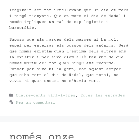
Imagina’t ser tan irrellevant que un dia et mors
i ningú t’enyora. Que et mors el dia de Nadal i
només impliques un mal de cap logístic i
burocràtic.
Suposo que als marges dels marges hi ha molt
espai per enterrar els cossos dels anònims. Serà
que només existim quan l’estima dels altres ens
fa existir i per això diem allò tan ruc de que
només morim del tot quan ningú ens recorda
.
Potser per això hi ha gent, com aquest senyor
que s’ha mort el dia de Nadal, que total, no
vivia ni quan encara no s’havia mort.
Categories
Quatre-cents vint-i-tres
,
Totes les entrades
Feu un comentari
només onze