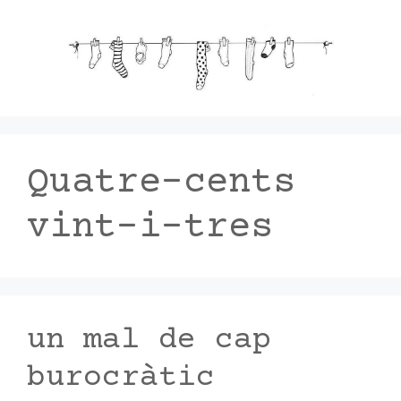
Vés
al
contingut
Quatre-cents
vint-i-tres
un mal de cap
burocràtic