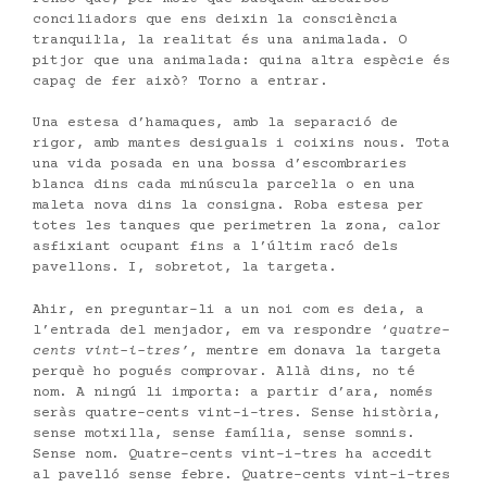
conciliadors que ens deixin la consciència
tranquil·la, la realitat és una animalada. O
pitjor que una animalada: quina altra espècie és
capaç de fer això? Torno a entrar.
Una estesa d’hamaques, amb la separació de
rigor, amb mantes desiguals i coixins nous. Tota
una vida posada en una bossa d’escombraries
blanca dins cada minúscula parcel·la o en una
maleta nova dins la consigna. Roba estesa per
totes les tanques que perimetren la zona, calor
asfixiant ocupant fins a l’últim racó dels
pavellons. I, sobretot, la targeta.
Ahir, en preguntar-li a un noi com es deia, a
l’entrada del menjador, em va respondre ‘
quatre-
cents vint-i-tres’
, mentre em donava la targeta
perquè ho pogués comprovar. Allà dins, no té
nom. A ningú li importa: a partir d’ara, només
seràs quatre-cents vint-i-tres. Sense història,
sense motxilla, sense família, sense somnis.
Sense nom. Quatre-cents vint-i-tres ha accedit
al pavelló sense febre. Quatre-cents vint-i-tres