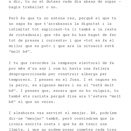
a dir, tu no et dutxes cada dia abans de sopar –
hagis treballat o no.
Però és que tu no entens res, perquè el que tu
no saps és que t’arrabassin la dignitat i la
intimitat tot explicant-te (i també a la resta
de ciutadania) que «és que ho han hagut de fer
tot de pressa i corrents» i que «tot es fa el
millor que es pot» i que ara la situació està
“molt bé”.
I tu que recordes la campanya electoral de fa
poc més d’un any i com hi havia una fal·lera
desproporcionada per construir albergs per
temporers. I penses en el Joan. I et cagues en
la
perra
, en algunes mares i en el “està molt
bé”. I penses que, encara que no ho vulguis, tu
també ets racista perquè fins ara t’estava “molt
bé” el que no veies.
I aleshores vas servint el menjar. Bé, podríem
dir-ne “menjar” també, però convindrem que la
ironia escrita costa i que ha de tenir uns
límits, i que no podem posar cometes cada tres