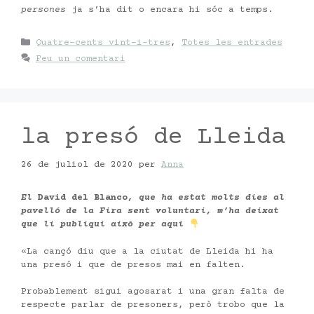
persones
ja s’ha dit o encara hi sóc a temps.
Categories
Quatre-cents vint-i-tres
,
Totes les entrades
Feu un comentari
la presó de Lleida
26 de juliol de 2020
per
Anna
El
David del Blanco
, que ha estat molts dies al
pavelló de la Fira sent voluntari, m’ha deixat
que li publiqui això per aquí
«La cançó diu que a la ciutat de Lleida hi ha
una presó i que de presos mai en falten.
Probablement sigui agosarat i una gran falta de
respecte parlar de presoners, però trobo que la