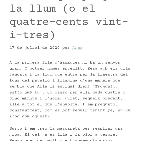
la llum (o el
quatre-cents vint-
i-tres)
17 de juliol de 2020
per
Anna
A la primera fila d’hamaques hi ha un senyor
gran. O potser només envellit. Resa amb els ulls
tancats i la llum que entra per la finestra del
fons del pavelló l’il·lumina d’una manera que
sembla que Al·là li estigui dient ‘
Tranquil,
estic amb tu
‘. Jo passo per allà cada quatre o
cinc minuts i l’home, quiet, segueix pregant,
aliè a tot el que l’envolta. I em pregunto,
constantment,
com es pot seguir tenint fe, en un
lloc com aquest?
Surto i em trec la mascareta per respirar una
mica. El cel ja és lila i fa olor a vespre.
Penso que, per molt que busquem discursos