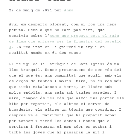
22 de maig de 2021
per
Anna
Avui em desperto plorant, com si fos una nena
petita. Sembla que no faci pas tant, que
escrivia sobre l’
home que pregava sota el raig
de llum que entrava per la finestra del pavelló
3
. En realitat en fa gairebé un any i en
realitat només en fa deu mesos.
El refugi de la Parròquia de Sant Ignasi és un
lloc tranquil. Sense pretensions de ser més del
que el que és: una comunitat que acull, amb els
esforços de tantes i molts. Mira, no és res més
que això: matalassos a terra, un lladre amb
molts endolls, una sala amb taules parades. I
mira, tampoc és res més que això: uns porten els
kits per repartir, els altres el servei de
bugaderia, els altres un tècnic que coordini. I
després ve el matrimoni que ha preparat sopar
per tothom i també les dones i homes que el
serviran i fregaran el menjador en acabar i
també les joves que hi passaran la nit i