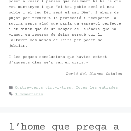
posen a resar i penses que realment hi ha fe que
mou muntanyes i que “el teu poble serà el meu
poble i el teu Déu serà el meu Déu”. I abans de
pujar per treure’t la protecció i recuperar la
rutina sents algú que parla un espanyol perfecte
i et diuen que és un senyor de Palència que ha
vingut en recerca de feina perquè qui li
faltaven dos mesos de feina per poder-se
jubilar.
I les poques conclusions que havies extret
d’aquests dies se’n van en orris.»
David del Blanco Catalan
Categories
Quatre-cents vint-i-tres
,
Totes les entrades
3 comentaris
l’home que prega a