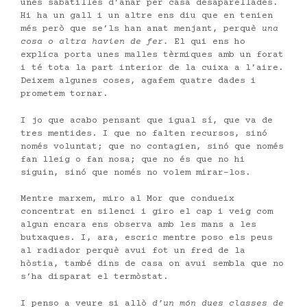
unes sabatilles d’anar per casa desaparellades.
Hi ha un gall i un altre ens diu que en tenien
més però que se’ls han anat menjant, perquè
una
cosa o altra havien de fer.
El qui ens ho
explica porta unes malles tèrmiques amb un forat
i té tota la part interior de la cuixa a l’aire.
Deixem algunes coses, agafem quatre dades i
prometem tornar.
I jo que acabo pensant que igual sí, que va de
tres mentides. I que no falten recursos, sinó
només voluntat; que no contagien, sinó que només
fan lleig o fan nosa; que no és que no hi
siguin, sinó que només no volem mirar-los.
Mentre marxem, miro al Mor que condueix
concentrat en silenci i giro el cap i veig com
algun encara ens observa amb les mans a les
butxaques. I, ara, escric mentre poso els peus
al radiador perquè avui fot un fred de la
hòstia, també dins de casa on avui sembla que no
s’ha disparat el termòstat.
I penso a veure si allò
d’un món dues classes de