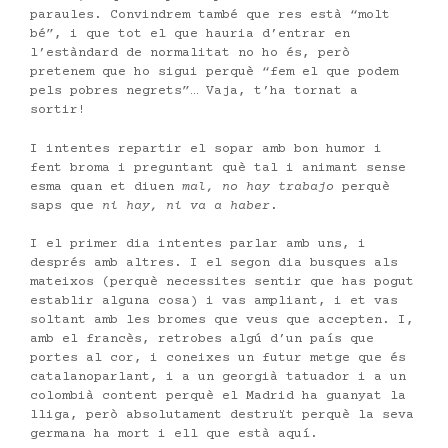
paraules. Convindrem també que res està “molt
bé”, i que tot el que hauria d’entrar en
l’estàndard de normalitat no ho és, però
pretenem que ho sigui perquè “fem el que podem
pels pobres negrets”… Vaja, t’ha tornat a
sortir!
I intentes repartir el sopar amb bon humor i
fent broma i preguntant què tal i animant sense
esma quan et diuen
mal, no hay trabajo
perquè
saps que
ni hay, ni va a haber
.
I el primer dia intentes parlar amb uns, i
després amb altres. I el segon dia busques als
mateixos (perquè necessites sentir que has pogut
establir alguna cosa) i vas ampliant, i et vas
soltant amb les bromes que veus que accepten. I,
amb el francès, retrobes algú d’un país que
portes al cor, i coneixes un futur metge que és
catalanoparlant, i a un georgià tatuador i a un
colombià content perquè el Madrid ha guanyat la
lliga, però absolutament destruït perquè la seva
germana ha mort i ell que està aquí.