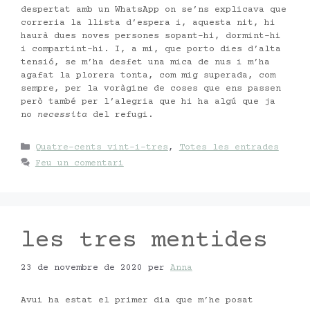
despertat amb un WhatsApp on se’ns explicava que
correria la llista d’espera i, aquesta nit, hi
haurà dues noves persones sopant-hi, dormint-hi
i compartint-hi. I, a mi, que porto dies d’alta
tensió, se m’ha desfet una mica de nus i m’ha
agafat la plorera tonta, com mig superada, com
sempre, per la voràgine de coses que ens passen
però també per l’alegria que hi ha algú que ja
no
necessita
del refugi.
Categories
Quatre-cents vint-i-tres
,
Totes les entrades
Feu un comentari
les tres mentides
23 de novembre de 2020
per
Anna
Avui ha estat el primer dia que m’he posat