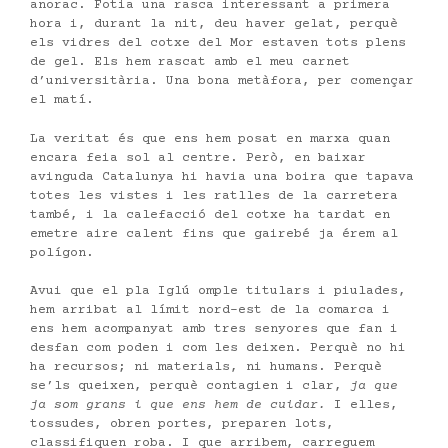
anorac. Fotia una rasca interessant a primera
hora i, durant la nit, deu haver gelat, perquè
els vidres del cotxe del Mor estaven tots plens
de gel. Els hem rascat amb el meu carnet
d’universitària. Una bona metàfora, per començar
el matí.
La veritat és que ens hem posat en marxa quan
encara feia sol al centre. Però, en baixar
avinguda Catalunya hi havia una boira que tapava
totes les vistes i les ratlles de la carretera
també, i la calefacció del cotxe ha tardat en
emetre aire calent fins que gairebé ja érem al
polígon.
Avui que el pla Iglú omple titulars i piulades,
hem arribat al límit nord-est de la comarca i
ens hem acompanyat amb tres senyores que fan i
desfan com poden i com les deixen. Perquè no hi
ha recursos; ni materials, ni humans. Perquè
se’ls queixen, perquè contagien i clar,
ja que
ja som grans i que ens hem de cuidar.
I elles,
tossudes, obren portes, preparen lots,
classifiquen roba. I que arribem, carreguem