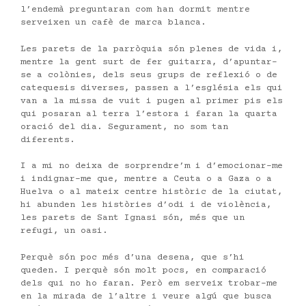
l’endemà preguntaran com han dormit mentre
serveixen un cafè de marca blanca.
Les parets de la parròquia són plenes de vida i,
mentre la gent surt de fer guitarra, d’apuntar-
se a colònies, dels seus grups de reflexió o de
catequesis diverses, passen a l’església els qui
van a la missa de vuit i pugen al primer pis els
qui posaran al terra l’estora i faran la quarta
oració del dia. Segurament, no som tan
diferents.
I a mi no deixa de sorprendre’m i d’emocionar-me
i indignar-me que, mentre a Ceuta o a Gaza o a
Huelva o al mateix centre històric de la ciutat,
hi abunden les històries d’odi i de violència,
les parets de Sant Ignasi són, més que un
refugi, un oasi.
Perquè són poc més d’una desena, que s’hi
queden. I perquè són molt pocs, en comparació
dels qui no ho faran. Però em serveix trobar-me
en la mirada de l’altre i veure algú que busca