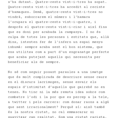
s’ha dutxat. Quatre-cents vint-i-tres ha sopat.
Quatre-cents vint-i-tres ha accedit al recinte
d’hamaques. Demà, quatre-cents vint-i-tres no
vindrà, esborrarem el número i l’hamaca
l’ocupara el quatre-cents vint-i-quatre, i
després el quatre-cents vint-i-cinc i així fins
que es doni per acabada la campanya. I no és
culpa de totes les persones i entitats que, allà
dins, intenten fer de l’infern un espai menys
inhumà: sempre acaba sent el bon sistema, que
ens utilitza com a part d’un engranatge perfecte
que acaba putejant aquells qui necessita per
beneficiar als de sempre.
No sé com seguir posant paraules a una imatge
que és molt complicada de descriure sense caure
en el discurs lacrimogen, sense envair els
espais d’intimitat d’aquells que gairebé no en
tenen. No tinc ni la més remota idea sobre com
combatre l’odi i la por que es percep a la tele,
a twitter i pels carrers: com donar raons a algú
que sent irracionalment? Perquè sí: això també
és la nostra ciutat, no cal emmascarar ni
suavitzar cap realitat. Som una ciutat racista,