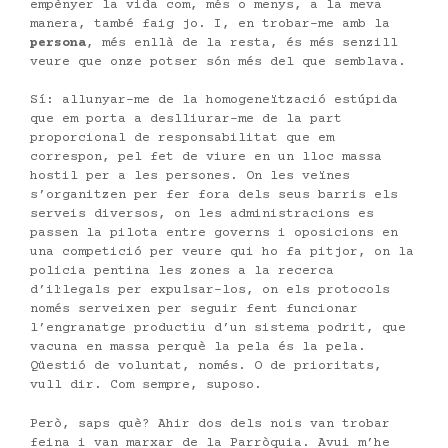
empènyer la vida com, més o menys, a la meva
manera, també faig jo. I, en trobar-me amb la
persona
, més enllà de la resta, és més senzill
veure que onze potser són més del que semblava.
Sí: allunyar-me de la homogeneïtzació estúpida
que em porta a deslliurar-me de la part
proporcional de responsabilitat que em
correspon, pel fet de viure en un lloc massa
hostil per a les persones. On les veïnes
s’organitzen per fer fora dels seus barris els
serveis diversos, on les administracions es
passen la pilota entre governs i oposicions en
una competició per veure qui ho fa pitjor, on la
policia pentina les zones a la recerca
d’il·legals per expulsar-los, on els protocols
només serveixen per seguir fent funcionar
l’engranatge productiu d’un sistema podrit, que
vacuna en massa perquè la pela és la pela.
Qüestió de voluntat, només. O de prioritats,
vull dir. Com sempre, suposo.
Però, saps què? Ahir dos dels nois van trobar
feina i van marxar de la Parròquia. Avui m’he