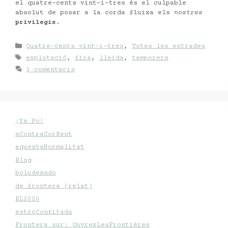
el quatre-cents vint-i-tres és el culpable
absolut de posar a la corda fluixa els
nostres
privilegis
.
Categories
Quatre-cents vint-i-tres
,
Totes les entrades
Etiquetes
explotació
,
fira
,
lleida
,
temporers
3 comentaris
¡Ya Po!
aContraCorRent
aquestaNormalitat
Blog
boludeando
de frontera (relat)
EL2020
esticConfitada
Frontera sur: OuvrezLesFrontières