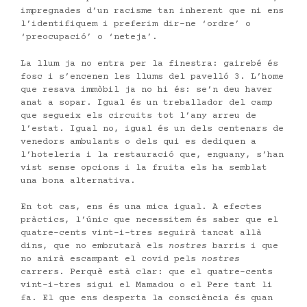
impregnades d’un racisme tan inherent que ni ens
l’identifiquem i preferim dir-ne ‘ordre’ o
‘preocupació’ o ‘neteja’.
La llum ja no entra per la finestra: gairebé és
fosc i s’encenen les llums del pavelló 3. L’home
que resava immòbil ja no hi és: se’n deu haver
anat a sopar. Igual és un treballador del camp
que segueix els circuits tot l’any arreu de
l’estat. Igual no, igual és un dels centenars de
venedors ambulants o dels qui es dediquen a
l’hoteleria i la restauració que, enguany, s’han
vist sense opcions i la fruita els ha semblat
una bona alternativa.
En tot cas, ens és una mica igual. A efectes
pràctics, l’únic que necessitem és saber que el
quatre-cents vint-i-tres seguirà tancat allà
dins, que no embrutarà els
nostres
barris i que
no anirà escampant el covid pels
nostres
carrers. Perquè està clar: que el quatre-cents
vint-i-tres sigui el Mamadou o el Pere tant li
fa. El que ens desperta la consciència és quan