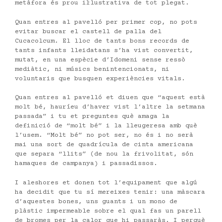
metàfora és prou il·lustrativa de tot plegat.
Quan entres al pavelló per primer cop, no pots
evitar buscar el castell de palla del
Cucacolcum. El lloc de tants bons records de
tants infants lleidatans s’ha vist convertit,
mutat, en una espècie d’Idomeni sense ressò
mediàtic, ni músics benintencionats, ni
voluntaris que busquen experiències vitals.
Quan entres al pavelló et diuen que “aquest està
molt bé, hauríeu d’haver vist l’altre la setmana
passada” i tu et preguntes què amaga la
definició de “molt bé” i la lleugeresa amb què
l’usem. “Molt bé” no pot ser, no és i no serà
mai una sort de quadrícula de cinta americana
que separa “llits” (de nou la frivolitat, són
hamaques de campanya) i passadissos.
I aleshores et donen tot l’equipament que algú
ha decidit que tu sí mereixes tenir: una màscara
d’aquestes bones, uns guants i un mono de
plàstic impermeable sobre el qual fas un parell
de bromes per la calor que hi passaràs. I perquè