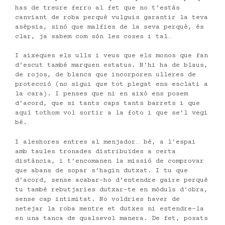
has de treure ferro al fet que no t’estàs
canviant de roba perquè vulguis garantir la teva
asèpsia, sinó que malfies de la seva perquè, és
clar, ja sabem com són les coses i tal…
I aixeques els ulls i veus que els monos que fan
d’escut també marquen estatus. N’hi ha de blaus,
de rojos, de blancs que incorporen ulleres de
protecció (no sigui que tot plegat ens esclati a
la cara). I penses que ni en això ens posem
d’acord, que si tants caps tants barrets i que
aquí tothom vol sortir a la foto i que se’l vegi
bé.
I aleshores entres al menjador… bé, a l’espai
amb taules tronades distribuïdes a certa
distància, i t’encomanen la missió de comprovar
que abans de sopar s’hagin dutxat. I tu que
d’acord, sense acabar-ho d’entendre gaire perquè
tu també rebutjaries dutxar-te en mòduls d’obra,
sense cap intimitat. No voldries haver de
netejar la roba mentre et dutxes ni estendre-la
en una tanca de qualsevol manera. De fet, posats