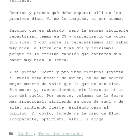
realidad.
Escribo y pienso qué debe esperar allí en los
proximos días. Ni me lo imagino, ni por asomo.
Supongo que es absurdo, pero la semana siguiente
repartirían temas en OT y cantarían lo de volar
sin alas. Y con Berta la tararearíamos sin saber
muy bien la letra día tras día y reiríamos
porque es la enésima canción que cantamos sin
saber muy bien la letra.
Y si pienso fuerte y profundo mientras levanta
el vuelo esta bestia de avion, no se me ocurre
mejor manera de volar que la que es sin alas.
Sin motor y, racionalmente, sin levantar ni un
pie del suelo. Por suerte, volamos de la forma
más irracional: sintiendo un poco de aquí y de
allá, sintiendo fuerte, haciendo caso al
ombligo. Y, obvio, tomada de la mano de Ella:
acompañante, optimista, vital. Y amiga.
Categories
¡Ya Po!
,
Totes les entrades