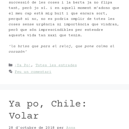
successió de les coses i la berta ja no flipa
tant, però jo sí. i en aquell moment m’adono que
el meu cap està mig buit i que encara sort,
perquè si no, no es podria omplir de totes les
coses sense urgència ni importància que vindran,
però que són imprescindibles per entendre
aquesta vida tan xaxi que tenim.
‘la brisa que para el reloj, que pone calma al
corazón’
Categories
¡Ya Po!
,
Totes les entrades
Feu un comentari
Ya po, Chile:
Volar
28 d'octubre de 2018
per
Anna