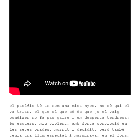
el pacífic té un nom una mica nyec. no sé qui el
va triar. el que sí que sé és que jo el vaig
conèixer no fa pas gaire i em desperta tendresa:
és esquerp, mig violent, amb forta convicció en
les seves onades, morrut i decidit. però també
tenia una llum especial i murmurava, en el fons,