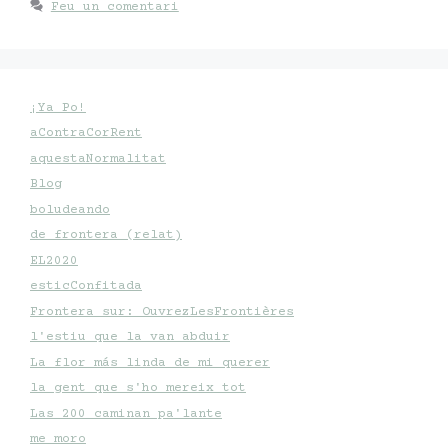
Feu un comentari
¡Ya Po!
aContraCorRent
aquestaNormalitat
Blog
boludeando
de frontera (relat)
EL2020
esticConfitada
Frontera sur: OuvrezLesFrontières
l'estiu que la van abduir
La flor más linda de mi querer
la gent que s'ho mereix tot
Las 200 caminan pa'lante
me moro