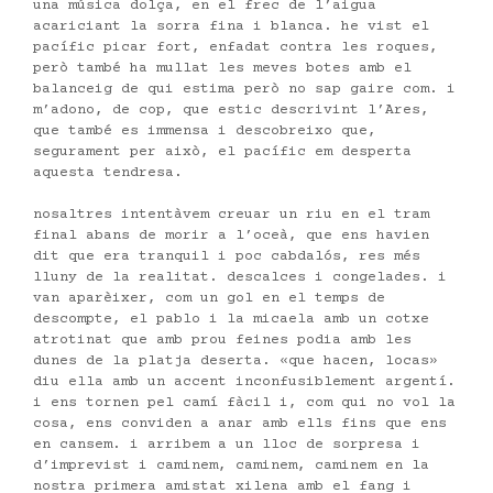
una música dolça, en el frec de l’aigua
acariciant la sorra fina i blanca. he vist el
pacífic picar fort, enfadat contra les roques,
però també ha mullat les meves botes amb el
balanceig de qui estima però no sap gaire com. i
m’adono, de cop, que estic descrivint l’Ares,
que també es immensa i descobreixo que,
segurament per això, el pacífic em desperta
aquesta tendresa.
nosaltres intentàvem creuar un riu en el tram
final abans de morir a l’oceà, que ens havien
dit que era tranquil i poc cabdalós, res més
lluny de la realitat. descalces i congelades. i
van aparèixer, com un gol en el temps de
descompte, el pablo i la micaela amb un cotxe
atrotinat que amb prou feines podia amb les
dunes de la platja deserta. «que hacen, locas»
diu ella amb un accent inconfusiblement argentí.
i ens tornen pel camí fàcil i, com qui no vol la
cosa, ens conviden a anar amb ells fins que ens
en cansem. i arribem a un lloc de sorpresa i
d’imprevist i caminem, caminem, caminem en la
nostra primera amistat xilena amb el fang i