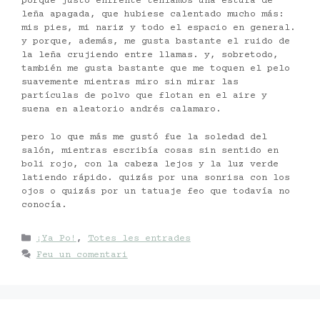
porque justo enfrente teníamos una estufa de
leña apagada, que hubiese calentado mucho más:
mis pies, mi nariz y todo el espacio en general.
y porque, además, me gusta bastante el ruido de
la leña crujiendo entre llamas. y, sobretodo,
también me gusta bastante que me toquen el pelo
suavemente mientras miro sin mirar las
partículas de polvo que flotan en el aire y
suena en aleatorio andrés calamaro.
pero lo que más me gustó fue la soledad del
salón, mientras escribía cosas sin sentido en
boli rojo, con la cabeza lejos y la luz verde
latiendo rápido. quizás por una sonrisa con los
ojos o quizás por un tatuaje feo que todavía no
conocía.
Categories
¡Ya Po!
,
Totes les entrades
Feu un comentari