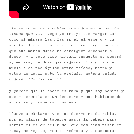
ríe en la noche y achina los ojos morochos más
lindos que vi
. luego yo intuyo tus margaritas
como si mirara las mías en el el espejo y tu
sonrisa llena el silencio de una larga noche en
que tus manos duras no consiguen encender el
fuego. y a este paso ninguna chaqueta se secará
y, mañana, tendrás que dejarme tú alguna que
huela a saltos ágiles entre raíces, barro y
gotas de agua…
sube la montaña,
mañana quizás
bajará
: ‘Confía en mí’
y parece que la noche es rara y que soy bonita y
que mi energía es un desastre y que hablamos de
volcanes y cascadas. bostezo.
llueve a cántaros y si me duermo me da rabia,
por el placer de taparme hasta la cabeza para
sentir el calor del nido. que dos días pasan en
nada, me repito, medio incómoda y a escondias.