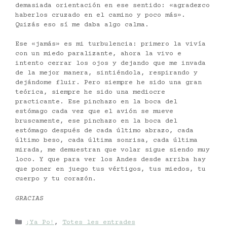
demasiada orientación en ese sentido: «agradezco
haberlos cruzado en el camino y poco más».
Quizás eso sí me daba algo calma.
Ese «jamás» es mi turbulencia: primero la vivía
con un miedo paralizante, ahora la vivo e
intento cerrar los ojos y dejando que me invada
de la mejor manera, sintiéndola, respirando y
dejándome fluir. Pero siempre he sido una gran
teórica, siempre he sido una mediocre
practicante. Ese pinchazo en la boca del
estómago cada vez que el avión se mueve
bruscamente, ese pinchazo en la boca del
estómago después de cada último abrazo, cada
último beso, cada última sonrisa, cada última
mirada, me demuestran que volar sigue siendo muy
loco. Y que para ver los Andes desde arriba hay
que poner en juego tus vértigos, tus miedos, tu
cuerpo y tu corazón.
GRACIAS
Categories
¡Ya Po!
,
Totes les entrades