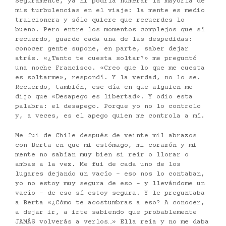
Seguramente, ya ni podría numerar la mayoría de
mis turbulencias en el viaje: la mente es medio
traicionera y sólo quiere que recuerdes lo
bueno. Pero entre los momentos complejos que sí
recuerdo, guardo cada una de las despedidas:
conocer gente supone, en parte, saber dejar
atrás. «¿Tanto te cuesta soltar?» me preguntó
una noche Francisco. «Creo que lo que me cuesta
es soltarme», respondí. Y la verdad, no lo se.
Recuerdo, también, ese día en que alguien me
dijo que «Desapego es libertad». Y odio esta
palabra: el desapego. Porque yo no lo controlo
y, a veces, es el apego quien me controla a mí.
Me fui de Chile después de veinte mil abrazos
con Berta en que mi estómago, mi corazón y mi
mente no sabían muy bien si reír o llorar o
ambas a la vez. Me fui de cada uno de los
lugares dejando un vacío – eso nos lo contaban,
yo no estoy muy segura de eso – y llevándome un
vacío – de eso sí estoy segura. Y le preguntaba
a Berta «¿Cómo te acostumbras a eso? A conocer,
a dejar ir, a irte sabiendo que probablemente
JAMÁS volverás a verlos…» Ella reía y no me daba