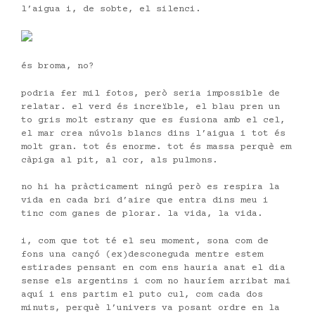
l’aigua i, de sobte, el silenci.
és broma, no?
podria fer mil fotos, però seria impossible de
relatar. el verd és increïble, el blau pren un
to gris molt estrany que es fusiona amb el cel,
el mar crea núvols blancs dins l’aigua i tot és
molt gran. tot és enorme. tot és massa perquè em
càpiga al pit, al cor, als pulmons.
no hi ha pràcticament ningú però es respira la
vida en cada bri d’aire que entra dins meu i
tinc com ganes de plorar. la vida, la vida.
i, com que tot té el seu moment, sona com de
fons una cançó (ex)desconeguda mentre estem
estirades pensant en com ens hauria anat el dia
sense els argentins i com no hauríem arribat mai
aquí i ens partim el puto cul, com cada dos
minuts, perquè l’univers va posant ordre en la