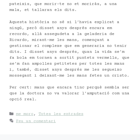
pateixis, que morir-te no et moriràs, a una
mala, et tallaran els dits.
Aquesta història no sé si l’havia explicat a
ningú, però disset anys després encara em
recordo, allà assegudeta a la geladeria de
Ricardo, mirant-me les mans, començant a
gestionar el complexe que em generaria no tenir
dits. I disset anys després, quan la vida se’m
fa bola em tornen a sortit puntets vermells, que
se’m fan ampolles petitetes per totes les mans
i, també, disset anys després me les segueixo
mossegant i deixant-me les mans fetes un cristo.
Per cert: mans que encara tinc perquè sembla ser
que la doctora no va valorar l’amputació com una
opció real.
Categories
me moro
,
Totes les entrades
Feu un comentari