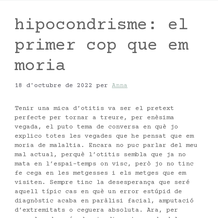
hipocondrisme: el
primer cop que em
moria
18 d'octubre de 2022
per
Anna
Tenir una mica d’otitis va ser el pretext
perfecte per tornar a treure, per enèsima
vegada, el puto tema de conversa en què jo
explico totes les vegades que he pensat que em
moria de malaltia. Encara no puc parlar del meu
mal actual, perquè l’otitis sembla que ja no
mata en l’espai-temps on visc, però jo no tinc
fe cega en les metgesses i els metges que em
visiten. Sempre tinc la desesperança que seré
aquell típic cas en què un error estúpid de
diagnòstic acaba en paràlisi facial, amputació
d’extremitats o ceguera absoluta. Ara, per