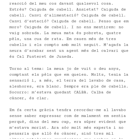
reacció del meu cos davant qualsevol cosa.
Estrès? Caiguda de cabell. Ansietat? Caiguda de
cabell. Canvi d’alimentació? Caiguda de cabell.
Canvi d’estació? Caiguda de cabell. Penso que em
moro? Caiguda de cabell. I no ens mentirem: no
vaig sobrada. La meua mata és pobreta, quatre
pèls, una cua de rata. Em cauen més de tres
cabells i els compto amb molt neguit. M’agafa la
neura d’acabar sent un agent més del calvari que
és Cal Fusteret de Juneda.
Torno al tema: la meua jo de vuit o deu anys,
comptant els pèls que em queien. Molts, tenia la
sensació i, a més, el terra del lavabo de casa,
aleshores, era blanc. Sempre era ple de cabells.
Socorro: m’estava quedant CALBA. Calba de
càncer, és clar.
Em fa certa gràcia tendra recordar-me al lavabo
sense saber expressar com de malament em sentia
perquè, dins del meu cap, era súper evident que
m’estava morint. Ara sóc molt més experta i no
pensaria que allò és càncer, sinó tres mil