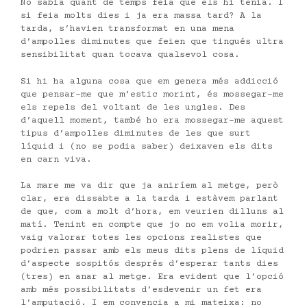
No sabia quant de temps feia que els hi tenia. I
si feia molts dies i ja era massa tard? A la
tarda, s’havien transformat en una mena
d’ampolles diminutes que feien que tingués ultra
sensibilitat quan tocava qualsevol cosa.
Si hi ha alguna cosa que em genera més addicció
que pensar-me que m’estic morint, és mossegar-me
els repels del voltant de les ungles. Des
d’aquell moment, també ho era mossegar-me aquest
tipus d’ampolles diminutes de les que surt
líquid i (no se podia saber) deixaven els dits
en carn viva.
La mare me va dir que ja aniríem al metge, però
clar, era dissabte a la tarda i estàvem parlant
de que, com a molt d’hora, em veurien dilluns al
matí. Tenint en compte que jo no em volia morir,
vaig valorar totes les opcions realistes que
podrien passar amb els meus dits plens de líquid
d’aspecte sospitós després d’esperar tants dies
(tres) en anar al metge. Era evident que l’opció
amb més possibilitats d’esdevenir un fet era
l’amputació. I em convencia a mi mateixa: no