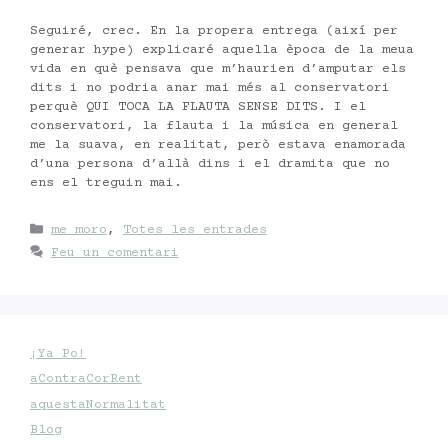
Seguiré, crec. En la propera entrega (així per
generar hype) explicaré aquella època de la meua
vida en què pensava que m’haurien d’amputar els
dits i no podria anar mai més al conservatori
perquè QUI TOCA LA FLAUTA SENSE DITS. I el
conservatori, la flauta i la música en general
me la suava, en realitat, però estava enamorada
d’una persona d’allà dins i el dramita que no
ens el treguin mai.
Categories
me moro
,
Totes les entrades
Feu un comentari
¡Ya Po!
aContraCorRent
aquestaNormalitat
Blog