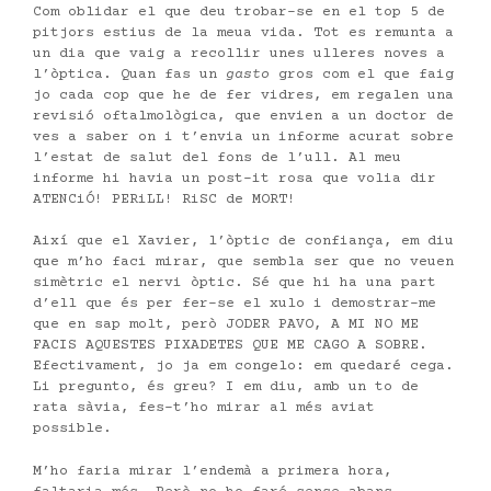
Com oblidar el que deu trobar-se en el top 5 de
pitjors estius de la meua vida. Tot es remunta a
un dia que vaig a recollir unes ulleres noves a
l’òptica. Quan fas un
gasto
gros com el que faig
jo cada cop que he de fer vidres, em regalen una
revisió oftalmològica, que envien a un doctor de
ves a saber on i t’envia un informe acurat sobre
l’estat de salut del fons de l’ull. Al meu
informe hi havia un post-it rosa que volia dir
ATENCiÓ! PERiLL! RiSC de MORT!
Així que el Xavier, l’òptic de confiança, em diu
que m’ho faci mirar, que sembla ser que no veuen
simètric el nervi òptic. Sé que hi ha una part
d’ell que és per fer-se el xulo i demostrar-me
que en sap molt, però JODER PAVO, A MI NO ME
FACIS AQUESTES PIXADETES QUE ME CAGO A SOBRE.
Efectivament, jo ja em congelo: em quedaré cega.
Li pregunto, és greu? I em diu, amb un to de
rata sàvia, fes-t’ho mirar al més aviat
possible.
M’ho faria mirar l’endemà a primera hora,