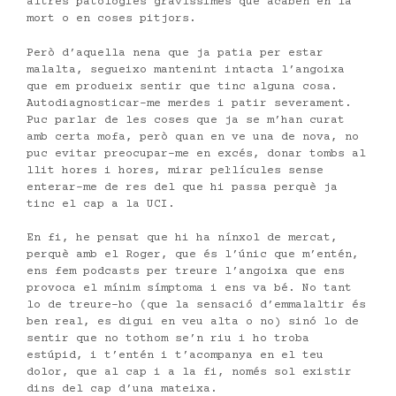
altres patologies gravíssimes que acaben en la
mort o en coses pitjors.
Però d’aquella nena que ja patia per estar
malalta, segueixo mantenint intacta l’angoixa
que em produeix sentir que tinc alguna cosa.
Autodiagnosticar-me merdes i patir severament.
Puc parlar de les coses que ja se m’han curat
amb certa mofa, però quan en ve una de nova, no
puc evitar preocupar-me en excés, donar tombs al
llit hores i hores, mirar pel·lícules sense
enterar-me de res del que hi passa perquè ja
tinc el cap a la UCI.
En fi, he pensat que hi ha nínxol de mercat,
perquè amb el Roger, que és l’únic que m’entén,
ens fem podcasts per treure l’angoixa que ens
provoca el mínim símptoma i ens va bé. No tant
lo de treure-ho (que la sensació d’emmalaltir és
ben real, es digui en veu alta o no) sinó lo de
sentir que no tothom se’n riu i ho troba
estúpid, i t’entén i t’acompanya en el teu
dolor, que al cap i a la fi, només sol existir
dins del cap d’una mateixa.