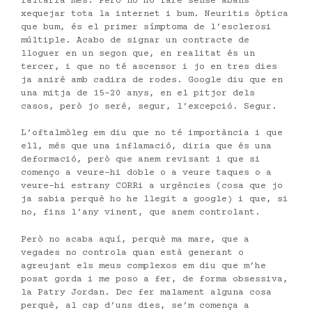
faltaria més. Però no ho faré sense abans
xequejar tota la internet i bum. Neuritis òptica
que bum, és el primer símptoma de l’esclerosi
múltiple. Acabo de signar un contracte de
lloguer en un segon que, en realitat és un
tercer, i que no té ascensor i jo en tres dies
ja aniré amb cadira de rodes. Google diu que en
una mitja de 15-20 anys, en el pitjor dels
casos, però jo seré, segur, l’excepció. Segur.
L’oftalmòleg em diu que no té importància i que
ell, més que una inflamació, diria que és una
deformació, però que anem revisant i que si
començo a veure-hi doble o a veure taques o a
veure-hi estrany CORRi a urgències (cosa que jo
ja sabia perquè ho he llegit a google) i que, si
no, fins l’any vinent, que anem controlant.
Però no acaba aquí, perquè ma mare, que a
vegades no controla quan està generant o
agreujant els meus complexos em diu que m’he
posat gorda i me poso a fer, de forma obsessiva,
la Patry Jordan. Dec fer malament alguna cosa
perquè, al cap d’uns dies, se’m comença a