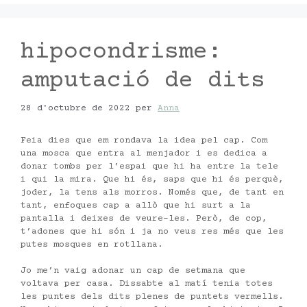
hipocondrisme:
amputació de dits
28 d'octubre de 2022
per
Anna
Feia dies que em rondava la idea pel cap. Com
una mosca que entra al menjador i es dedica a
donar tombs per l’espai que hi ha entre la tele
i qui la mira. Que hi és, saps que hi és perquè,
joder, la tens als morros. Només que, de tant en
tant, enfoques cap a allò que hi surt a la
pantalla i deixes de veure-les. Però, de cop,
t’adones que hi són i ja no veus res més que les
putes mosques en rotllana.
Jo me’n vaig adonar un cap de setmana que
voltava per casa. Dissabte al matí tenia totes
les puntes dels dits plenes de puntets vermells.