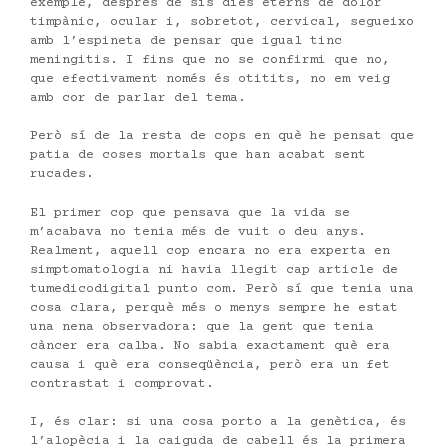
exemple, després de sis dies eterns de dolor
timpànic, ocular i, sobretot, cervical, segueixo
amb l’espineta de pensar que igual tinc
meningitis. I fins que no se confirmi que no,
que efectivament només és otitits, no em veig
amb cor de parlar del tema.
Però sí de la resta de cops en què he pensat que
patia de coses mortals que han acabat sent
rucades.
El primer cop que pensava que la vida se
m’acabava no tenia més de vuit o deu anys.
Realment, aquell cop encara no era experta en
simptomatologia ni havia llegit cap article de
tumedicodigital punto com. Però sí que tenia una
cosa clara, perquè més o menys sempre he estat
una nena observadora: que la gent que tenia
càncer era calba. No sabia exactament què era
causa i què era conseqüència, però era un fet
contrastat i comprovat.
I, és clar: si una cosa porto a la genètica, és
l’alopècia i la caiguda de cabell és la primera