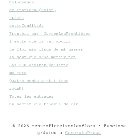
boludeando
de frontera (relat)
EL2020
esticConfitada
Frontera sur: OuvrezLesFrontières
l'estiu que la van abduir
La flor más linda de mi querer
la gent que s'ho mereix tot
Las 200 caminan pa'lante
me moro
Quatre-cents vint-i-tres
rodaNt
Totes les entrades
un secret que t'havia de dir
© 2026 mentrefloreixenlesflors
• Funciona
gràcies a
GeneratePress