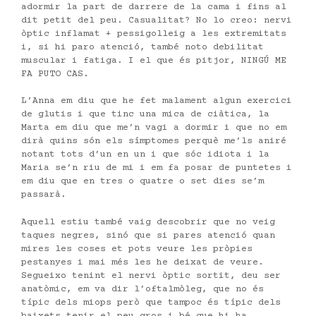
adormir la part de darrere de la cama i fins al
dit petit del peu. Casualitat? No lo creo: nervi
òptic inflamat + pessigolleig a les extremitats
i, si hi paro atenció, també noto debilitat
muscular i fatiga. I el que és pitjor, NINGÚ ME
FA PUTO CAS.
L’Anna em diu que he fet malament algun exercici
de glutis i que tinc una mica de ciàtica, la
Marta em diu que me’n vagi a dormir i que no em
dirà quins són els símptomes perquè me’ls aniré
notant tots d’un en un i que sóc idiota i la
Maria se’n riu de mi i em fa posar de puntetes i
em diu que en tres o quatre o set dies se’m
passarà.
Aquell estiu també vaig descobrir que no veig
taques negres, sinó que si pares atenció quan
mires les coses et pots veure les pròpies
pestanyes i mai més les he deixat de veure.
Segueixo tenint el nervi òptic sortit, deu ser
anatòmic, em va dir l’oftalmòleg, que no és
típic dels miops però que tampoc és típic dels
baixets tenir el peu gros i bé que hi ha