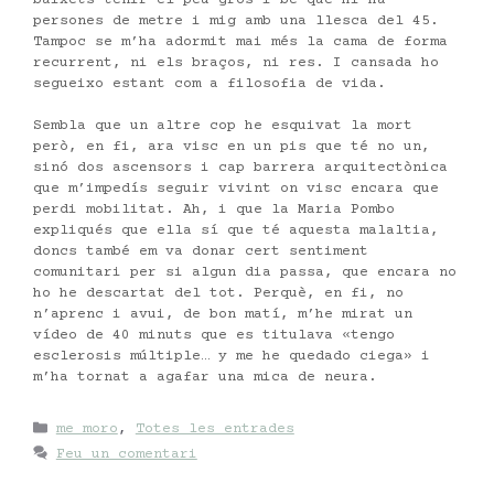
persones de metre i mig amb una llesca del 45.
Tampoc se m’ha adormit mai més la cama de forma
recurrent, ni els braços, ni res. I cansada ho
segueixo estant com a filosofia de vida.
Sembla que un altre cop he esquivat la mort
però, en fi, ara visc en un pis que té no un,
sinó dos ascensors i cap barrera arquitectònica
que m’impedís seguir vivint on visc encara que
perdi mobilitat. Ah, i que la Maria Pombo
expliqués que ella sí que té aquesta malaltia,
doncs també em va donar cert sentiment
comunitari per si algun dia passa, que encara no
ho he descartat del tot. Perquè, en fi, no
n’aprenc i avui, de bon matí, m’he mirat un
vídeo de 40 minuts que es titulava «tengo
esclerosis múltiple… y me he quedado ciega» i
m’ha tornat a agafar una mica de neura.
Categories
me moro
,
Totes les entrades
Feu un comentari