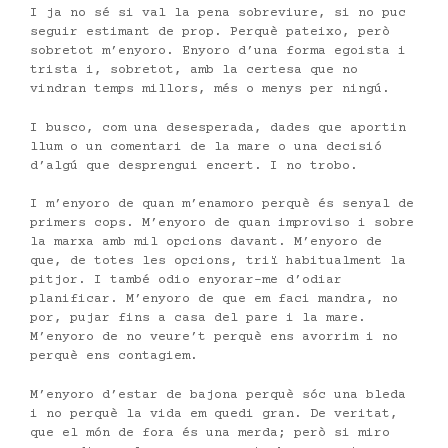
I ja no sé si val la pena sobreviure, si no puc
seguir estimant de prop. Perquè pateixo, però
sobretot m’enyoro. Enyoro d’una forma egoista i
trista i, sobretot, amb la certesa que no
vindran temps millors, més o menys per ningú.
I busco, com una desesperada, dades que aportin
llum o un comentari de la mare o una decisió
d’algú que desprengui encert. I no trobo.
I m’enyoro de quan m’enamoro perquè és senyal de
primers cops. M’enyoro de quan improviso i sobre
la marxa amb mil opcions davant. M’enyoro de
que, de totes les opcions, triï habitualment la
pitjor. I també odio enyorar-me d’odiar
planificar. M’enyoro de que em faci mandra, no
por, pujar fins a casa del pare i la mare.
M’enyoro de no veure’t perquè ens avorrim i no
perquè ens contagiem.
M’enyoro d’estar de bajona perquè sóc una bleda
i no perquè la vida em quedi gran. De veritat,
que el món de fora és una merda; però si miro