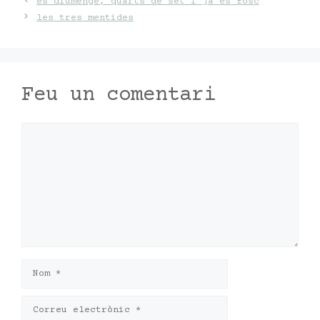
és diumenge, quarts de set i ja és fosc
les tres mentides
Feu un comentari
Comentari
Nom
Correu
electrònic