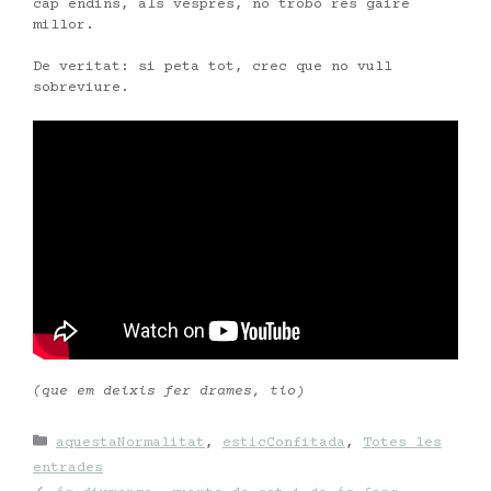
cap endins, als vespres, no trobo res gaire
millor.
De veritat: si peta tot, crec que no vull
sobreviure.
(que em deixis fer drames, tio)
Categories
aquestaNormalitat
,
esticConfitada
,
Totes les
entrades