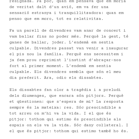
resignada. Fa poc, quan em pensava que em moria
de veritat dalt d’un avió, em va fer una
sensació estranya i tranquil·litzadora: quan em
penso que em moro, tot es relativitza.
Fa un parell de divendres vam anar de concert i
vam ballar fins no poder més. Perquè la gent, té
ganes de ballar, joder. L’endemà em sentia
culpable. Divendres passat van venir a inaugurar
el pis nou la família. Perquè ens necessitem i
ja fem prou reprimint l’instint d’abraçar-nos
fort al primer moment. L’endemà em sentia
culpable. Els divendres sembla que són el meu
dia preferit. Ara, odio els dissabtes.
Els dissabtes fan olor a tragèdia i a preludi
dels diumenges, que encara són pitjors. Perquè
et qüestionen: que s’espera de mi? La resposta
sempre és la mateixa: res. Sóc prescindible a
tot arreu on m’hi va la vida. I el que és
pitjor: tothom qui estimo és prescindible als
espais on els va la vida. Sóc dany col·lateral. I
el que és pitjor: tothom qui estimo també ho és.