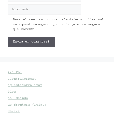
Lloc
web
Desa el meu nom, correu electrònic i lloc web
en aquest navegador per a la pròxima vegada
que comenti.
¡Ya Po!
aContraCorRent
aquestaNormalitat
Blog
boludeando
de frontera (relat)
EL2020