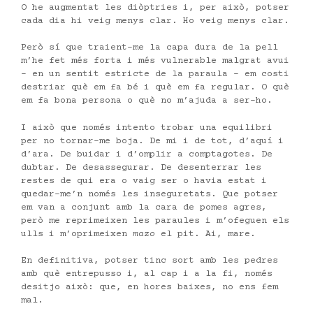
O he augmentat les diòptries i, per això, potser
cada dia hi veig menys clar. Ho veig menys clar.
Però sí que traient-me la capa dura de la pell
m’he fet més forta i més vulnerable malgrat avui
– en un sentit estricte de la paraula – em costi
destriar què em fa bé i què em fa regular. O què
em fa bona persona o què no m’ajuda a ser-ho.
I això que només intento trobar una equilibri
per no tornar-me boja. De mi i de tot, d’aquí i
d’ara. De buidar i d’omplir a comptagotes. De
dubtar. De desassegurar. De desenterrar les
restes de qui era o vaig ser o havia estat i
quedar-me’n només les inseguretats. Que potser
em van a conjunt amb la cara de pomes agres,
però me reprimeixen les paraules i m’ofeguen els
ulls i m’oprimeixen
mazo
el pit. Ai, mare.
En definitiva, potser tinc sort amb les pedres
amb què entrepusso i, al cap i a la fi, només
desitjo això: que, en hores baixes, no ens fem
mal.