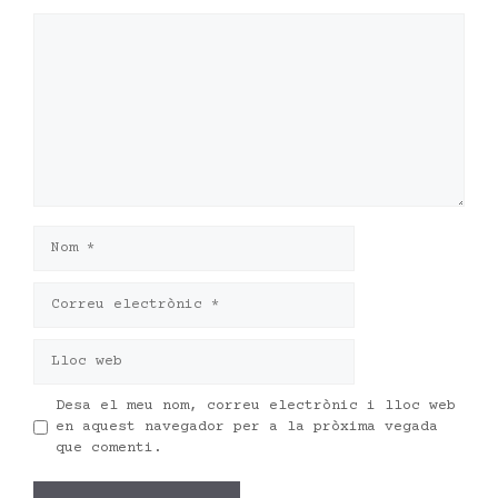
Comentari
Nom
Correu
electrònic
Lloc
web
Desa el meu nom, correu electrònic i lloc web
en aquest navegador per a la pròxima vegada
que comenti.