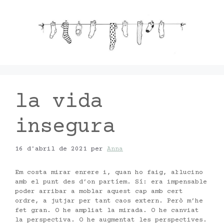
Vés
al
contingut
la vida
insegura
16 d'abril de 2021
per
Anna
Em costa mirar enrere i, quan ho faig, al·lucino
amb el punt des d’on partíem. Sí: era impensable
poder arribar a moblar aquest cap amb cert
ordre, a jutjar per tant caos extern. Però m’he
fet gran. O he ampliat la mirada. O he canviat
la perspectiva. O he augmentat les perspectives.