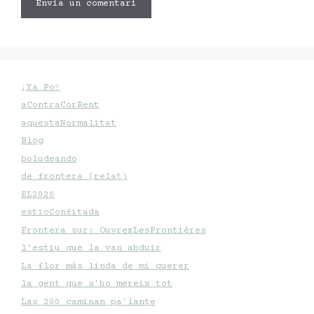
¡Ya Po!
aContraCorRent
aquestaNormalitat
Blog
boludeando
de frontera (relat)
EL2020
esticConfitada
Frontera sur: OuvrezLesFrontières
l'estiu que la van abduir
La flor más linda de mi querer
la gent que s'ho mereix tot
Las 200 caminan pa'lante