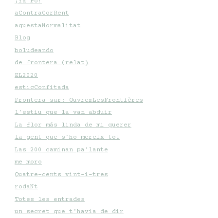
¡Ya Po!
aContraCorRent
aquestaNormalitat
Blog
boludeando
de frontera (relat)
EL2020
esticConfitada
Frontera sur: OuvrezLesFrontières
l'estiu que la van abduir
La flor más linda de mi querer
la gent que s'ho mereix tot
Las 200 caminan pa'lante
me moro
Quatre-cents vint-i-tres
rodaNt
Totes les entrades
un secret que t'havia de dir