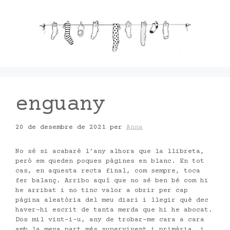
Vés
al
contingut
enguany
20 de desembre de 2021
per
Anna
No sé si acabaré l’any alhora que la llibreta,
però em queden poques pàgines en blanc. En tot
cas, en aquesta recta final, com sempre, toca
fer balanç. Arribo aquí que no sé ben bé com hi
he arribat i no tinc valor a obrir per cap
pàgina aleatòria del meu diari i llegir què dec
haver-hi escrit de tanta merda que hi he abocat.
Dos mil vint-i-u, any de trobar-me cara a cara
amb la meva part més supervivent i primària, i