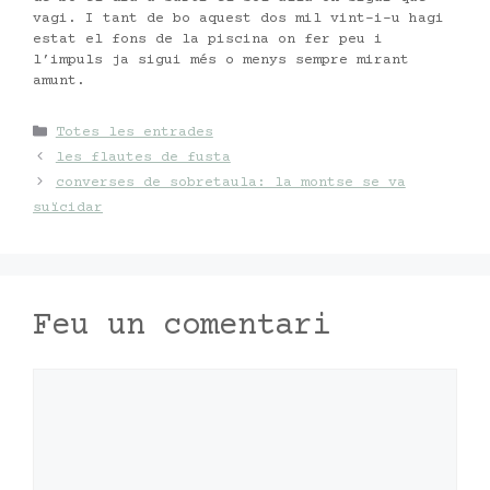
vagi. I tant de bo aquest dos mil vint-i-u hagi
estat el fons de la piscina on fer peu i
l’impuls ja sigui més o menys sempre mirant
amunt.
Categories
Totes les entrades
les flautes de fusta
converses de sobretaula: la montse se va
suïcidar
Feu un comentari
Comentari