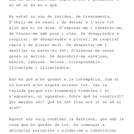
no sé si és bo o què.
Ha estat un any de ferides, de trencaments.
D’obrir-me en canal i de deixar a l’aire tot
allò que hi ha dins. D’exposar-me i rebentar-me,
de tancar-me amb pany i clau. De desaprendre a
respirar, de desaprendre a plorar; de respirar
ràpid i de plorar molt. De despertar-me i
desitjar no haver-ho fet. D’aixecar-me sense
ganes ni motius. De descobrir-me envejosa,
bàsica, rabiosa. Gelosa. Irresponsable.
Il·limitada i il·limitadora.
Any en què m’he quedat a la intempèrie, com si
un huracà m’ho hagués arrasat tot. Cau la
teulada perquè els fonaments tremolen i ni
s’aguanten, ni aguanten. Sobre què he construït?
Qui merdes sóc? Què he fet fins ara si no sé ni
això?
Aquest any vaig conèixer la Kathleen, que amb la
runa que ha quedat de tot, ha començat a
delimitar parcel·les i ajudar-me a identificar