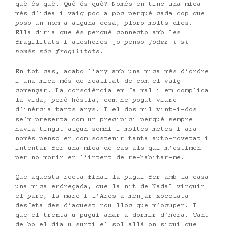
què és què. Què és què? Només en tinc una mica
més d’idea i vaig poc a poc perquè cada cop que
poso un nom a alguna cosa, ploro molts dies.
Ella diria que és perquè connecto amb les
fragilitats i aleshores jo penso
joder i si
només sóc fragilitats.
En tot cas, acabo l’any amb una mica més d’ordre
i una mica més de realitat de com el vaig
començar. La consciència em fa mal i em complica
la vida, però hòstia, com he pogut viure
d’inèrcia tants anys. I el dos mil vint-i-dos
se’m presenta com un precipici perquè sempre
havia tingut algun somni i moltes metes i ara
només penso en com sostenir tanta auto-novetat i
intentar fer una mica de cas als qui m’estimen
per no morir en l’intent de re-habitar-me.
Que aquesta recta final la pugui fer amb la casa
una mica endreçada, que la nit de Nadal vinguin
el pare, la mare i l’Ares a menjar xocolata
desfeta des d’aquest nou lloc que m’ocupen. I
que el trenta-u pugui anar a dormir d’hora. Tant
de bo el dia u surti el sol allà on sigui que