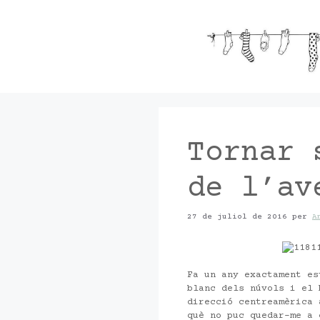
Vés
al
contingut
Tornar 
de l’av
27 de juliol de 2016
per
A
Fa un any exactament es
blanc dels núvols i el 
direcció centreamèrica 
què no puc quedar-me a 