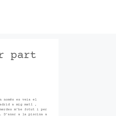
r part
n només es veia el
adrid a mig matí ,
merdes m’he fotut i per
. D’anar a la piscina a