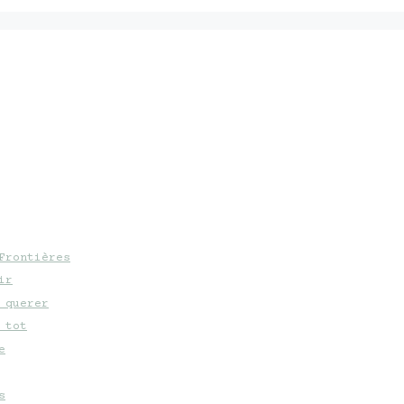
Frontières
ir
 querer
 tot
e
s