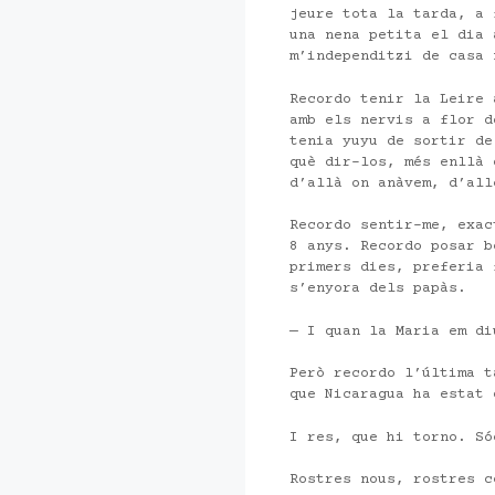
jeure tota la tarda, a 
una nena petita el dia 
m’independitzi de casa 
Recordo tenir la Leire 
amb els nervis a flor d
tenia yuyu de sortir de
què dir-los, més enllà 
d’allà on anàvem, d’all
Recordo sentir-me, exac
8 anys. Recordo posar b
primers dies, preferia 
s’enyora dels papàs.
— I quan la Maria em di
Però recordo l’última t
que Nicaragua ha estat 
I res, que hi torno. Só
Rostres nous, rostres c