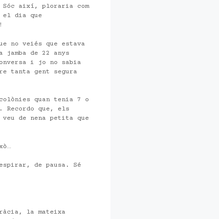
 Sóc així, ploraria com
 el dia que
!
ue no veiés que estava
a jamba de 22 anys
onversa i jo no sabia
re tanta gent segura
colònies quan tenia 7 o
. Recordo que, els
 veu de nena petita que
xò…
espirar, de pausa. Sé
ràcia, la mateixa