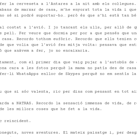
fer la cerveseta a l’Antares a la nit amb els col·legues.
abans de marxar de casa, m’he enyorat tota la vida i que
no sé si podré suportar-ho… però és que s’hi està tan bé
al costat a l’avió. I jo tancant els ulls, per allò de q
e pell. Fer veure que dormia per por a que pensés que un
 casa. Recordo tothom eufòric. Recordo que ells tenien c
de que volia que l’avió fes mitja volta: pensava que ent
ò que anàvem a fer, jo no encaixaria.
tament, com el primer dia que vaig pujar a l’autobús de 
ona cara a les fotos perquè la mama no patís des de casa
fer-li WhatsApps enlloc de Skypes perquè no em sentís la
u que si sóc valenta, ric per dins com pensant en tot ai
arda a NATRAS. Recordo la sensació immensa de vida, de r
de les millors coses que he fet a la vida.
c reincident.
oneguts, noves aventures. El mateix paisatge i, per desg