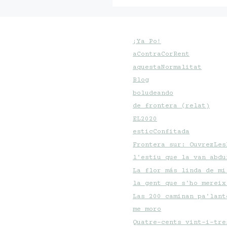
¡Ya Po!
aContraCorRent
aquestaNormalitat
Blog
boludeando
de frontera (relat)
EL2020
esticConfitada
Frontera sur: OuvrezLes
l'estiu que la van abdu
La flor más linda de mi
la gent que s'ho mereix
Las 200 caminan pa'lant
me moro
Quatre-cents vint-i-tre