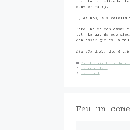
realitat complicada. La
canvien mai!).
I, de nou, els maleïts 
Però, he de confessar r
tot. La que fa que sigu
confessar que és la mil
Dia 335 d.M., dia 4 a.
Categories
La flor más linda de mi 
la misma luna
color mel
Feu un com
Comentari