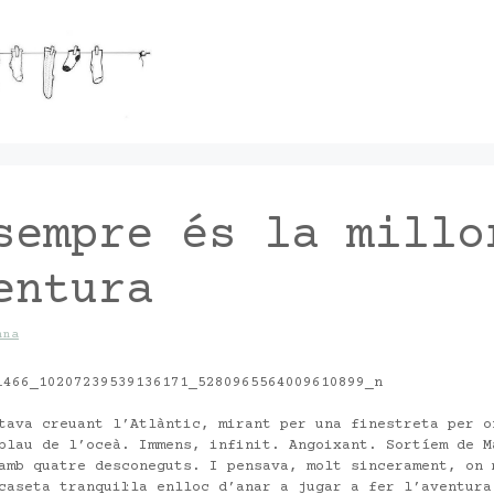
sempre és la millo
entura
nna
tava creuant l’Atlàntic, mirant per una finestreta per o
blau de l’oceà. Immens, infinit. Angoixant. Sortíem de M
amb quatre desconeguts. I pensava, molt sincerament, on 
caseta tranquil·la enlloc d’anar a jugar a fer l’aventura