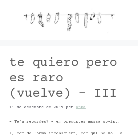
Vés
al
contingut
te quiero pero
es raro
(vuelve) – III
11 de desembre de 2019
per
Anna
– Te’n recordes? – em preguntes massa sovint.
I, com de forma inconscient, com qui no vol la