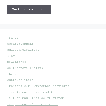
¡Ya Po!
aContraCorRent
aquestaNormalitat
Blog
boludeando
de frontera (relat)
EL2020
esticConfitada
Frontera sur: OuvrezLesFrontières
l'estiu que la van abduir
La flor más linda de mi querer
la gent que s'ho mereix tot