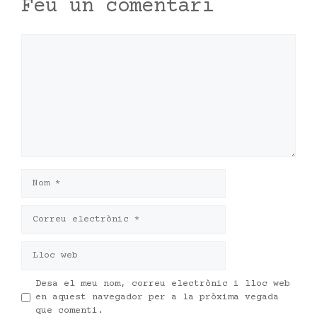
Feu un comentari
Comentari
Nom
Correu
electrònic
Lloc
web
Desa el meu nom, correu electrònic i lloc web
en aquest navegador per a la pròxima vegada
que comenti.