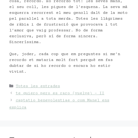
cosa, recordo. Ho recordo tot: les seves mans,
el seu coll, les pigues de l’esquena. La seva mà
esquerra recorrent el meu genoll dalt de la moto
pel paral·lel a tota merda. Totes les llàgrimes
de ràbia i de frustració que provocava i tot
l’amor que vaig professar. No de forma
exclusiva, però sí de forma sincera.
Sinceríssima.
Que, joder, cada cop que em preguntes si me’n
recordo et mataria molt fort perquè em fas
dubtar de si ho recordo o encara ho estic
vivint.
Categories
Totes les entrades
te quiero pero es raro (vuelve) – II
captatio benevolentiae o com Manel ens
explica