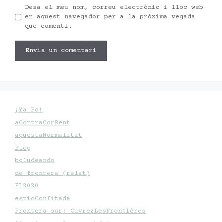
Desa el meu nom, correu electrònic i lloc web
en aquest navegador per a la pròxima vegada
que comenti.
¡Ya Po!
aContraCorRent
aquestaNormalitat
Blog
boludeando
de frontera (relat)
EL2020
esticConfitada
Frontera sur: OuvrezLesFrontières