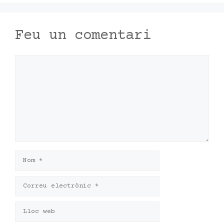
Feu un comentari
Comentari
Nom
Correu
electrònic
Lloc
web