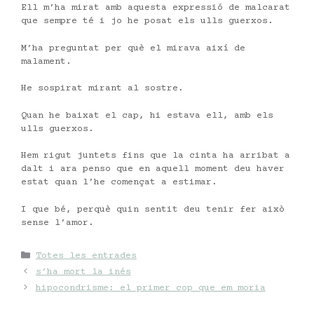
Ell m’ha mirat amb aquesta expressió de malcarat
que sempre té i jo he posat els ulls guerxos.
M’ha preguntat per què el mirava així de
malament.
He sospirat mirant al sostre.
Quan he baixat el cap, hi estava ell, amb els
ulls guerxos.
Hem rigut juntets fins que la cinta ha arribat a
dalt i ara penso que en aquell moment deu haver
estat quan l’he començat a estimar.
I que bé, perquè quin sentit deu tenir fer això
sense l’amor.
Categories
Totes les entrades
s’ha mort la inés
hipocondrisme: el primer cop que em moria