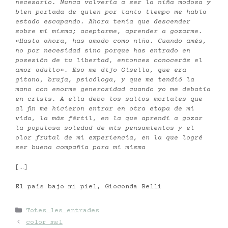
necesario. Nunca volvería a ser la niña modosa y
bien portada de quien por tanto tiempo me había
estado escapando. Ahora tenía que descender
sobre mí misma; aceptarme, aprender a gozarme.
«Hasta ahora, has amado como niña. Cuando amés,
no por necesidad sino porque has entrado en
posesión de tu libertad, entonces conocerás el
amor adulto». Eso me dijo Gisella, que era
gitana, bruja, psicóloga, y que me tendió la
mano con enorme generosidad cuando yo me debatía
en crisis. A ella debo los saltos mortales que
al fin me hicieron entrar en otra etapa de mi
vida, la más fértil, en la que aprendí a gozar
la populosa soledad de mis pensamientos y el
olor frutal de mi experiencia, en la que logré
ser buena compañía para mí misma
[…]
El país bajo mi piel, Gioconda Belli
Categories
Totes les entrades
color mel