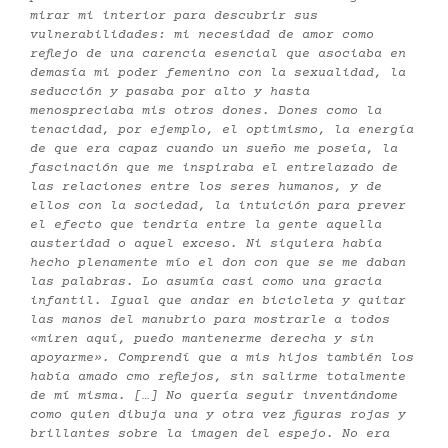
mirar mi interior para descubrir sus
vulnerabilidades: mi necesidad de amor como
reflejo de una carencia esencial que asociaba en
demasía mi poder femenino con la sexualidad, la
seducción y pasaba por alto y hasta
menospreciaba mis otros dones. Dones como la
tenacidad, por ejemplo, el optimismo, la energía
de que era capaz cuando un sueño me poseía, la
fascinación que me inspiraba el entrelazado de
las relaciones entre los seres humanos, y de
ellos con la sociedad, la intuición para prever
el efecto que tendría entre la gente aquella
austeridad o aquel exceso. Ni siquiera había
hecho plenamente mío el don con que se me daban
las palabras. Lo asumía casi como una gracia
infantil. Igual que andar en bicicleta y quitar
las manos del manubrio para mostrarle a todos
«miren aquí, puedo mantenerme derecha y sin
apoyarme». Comprendí que a mis hijos también los
había amado cmo reflejos, sin salirme totalmente
de mí misma. […] No quería seguir inventándome
como quien dibuja una y otra vez figuras rojas y
brillantes sobre la imagen del espejo. No era