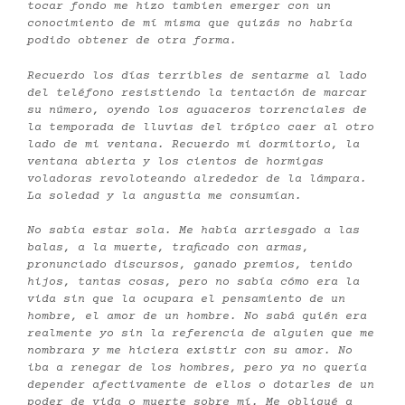
tocar fondo me hizo tambien emerger con un
conocimiento de mí misma que quizás no habría
podido obtener de otra forma.
Recuerdo los días terribles de sentarme al lado
del teléfono resistiendo la tentación de marcar
su número, oyendo los aguaceros torrenciales de
la temporada de lluvias del trópico caer al otro
lado de mi ventana. Recuerdo mi dormitorio, la
ventana abierta y los cientos de hormigas
voladoras revoloteando alrededor de la lámpara.
La soledad y la angustia me consumían.
No sabía estar sola. Me había arriesgado a las
balas, a la muerte, traficado con armas,
pronunciado discursos, ganado premios, tenido
hijos, tantas cosas, pero no sabía cómo era la
vida sin que la ocupara el pensamiento de un
hombre, el amor de un hombre. No sabá quién era
realmente yo sin la referencia de alguien que me
nombrara y me hiciera existir con su amor. No
iba a renegar de los hombres, pero ya no quería
depender afectivamente de ellos o dotarles de un
poder de vida o muerte sobre mí. Me obligué a