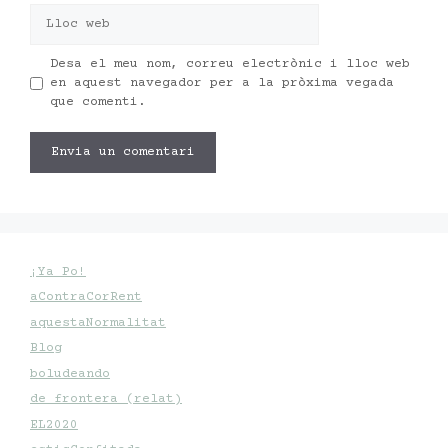
Lloc
web
Desa el meu nom, correu electrònic i lloc web
en aquest navegador per a la pròxima vegada
que comenti.
¡Ya Po!
aContraCorRent
aquestaNormalitat
Blog
boludeando
de frontera (relat)
EL2020