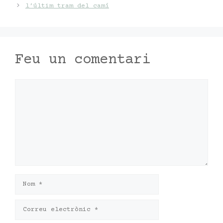
l’últim tram del camí
Feu un comentari
Comentari
Nom
Correu
electrònic