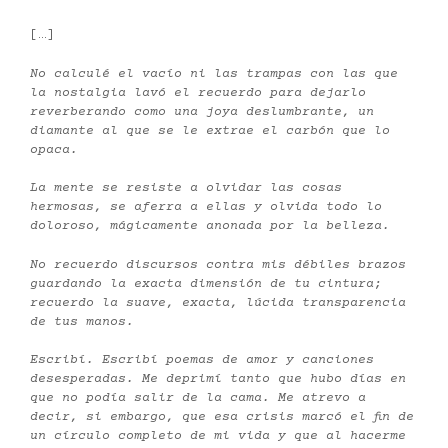
[…]
No calculé el vacío ni las trampas con las que
la nostalgia lavó el recuerdo para dejarlo
reverberando como una joya deslumbrante, un
diamante al que se le extrae el carbón que lo
opaca.
La mente se resiste a olvidar las cosas
hermosas, se aferra a ellas y olvida todo lo
doloroso, mágicamente anonada por la belleza.
No recuerdo discursos contra mis débiles brazos
guardando la exacta dimensión de tu cintura;
recuerdo la suave, exacta, lúcida transparencia
de tus manos.
Escribí. Escribí poemas de amor y canciones
desesperadas. Me deprimí tanto que hubo días en
que no podía salir de la cama. Me atrevo a
decir, si embargo, que esa crisis marcó el fin de
un círculo completo de mi vida y que al hacerme