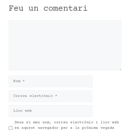
Feu un comentari
Comentari
Nom
Correu
electrònic
Lloc
web
Desa el meu nom, correu electrònic i lloc web
en aquest navegador per a la pròxima vegada