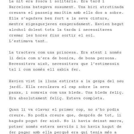
La nit era fosca i solitària. Era tard i
Barcelona bategava suaument. Una bici atrotinada
creuava el passeig marítim amb ells dos a sobre.
Ella s’agafava ben fort a la seva cintura,
mentre zigzaguejaven exageradament. Havien begut
alcohol dolent tota la tarda i necessitaven
cremar les hores fins sortir el sol.
L’estimava tant…
La tractava com una princesa. Era atent i només
li deia com n’era de bonica, de bona persona.
Necessitava això, necessitava que l’estimessin
tal i com només ell sabia fer.
Havien vist la lluna estirats a la gespa del seu
jardí. Ella recolzava el cap sobre la seva
panxa, i somreia com una bleda. Una bleda feliç.
Era absolutament feliç. Estava completa.
Quan li va clavar el primer cop, no s’ho podia
creure. No podia creure que, després de tot, li
hagués pogut fer això. No li havia deixat marca,
potser només estava nerviós i ho havia hagut de
fer pagar amb ella perquè era qui tenia més a