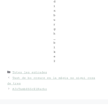
Categories
Totes les entrades
Tant de bo creure en la màgia no sigui cosa
de tres
#JoTambéSócElNacho