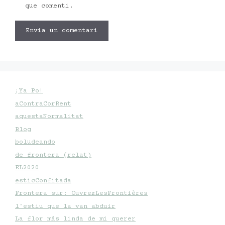
que comenti.
¡Ya Po!
aContraCorRent
aquestaNormalitat
Blog
boludeando
de frontera (relat)
EL2020
esticConfitada
Frontera sur: OuvrezLesFrontières
l'estiu que la van abduir
La flor más linda de mi querer