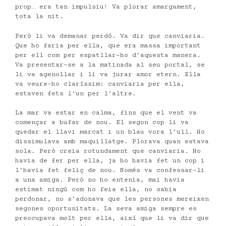
prop… era tan impulsiu! Va plorar amargament,
tota la nit.
Però li va demanar perdó. Va dir que canviaria.
Que ho faria per ella, que era massa important
per ell com per espatllar-ho d’aquesta manera.
Va presentar-se a la matinada al seu portal, se
li va agenollar i li va jurar amor etern. Ella
va veure-ho claríssim: canviaria per ella,
estaven fets l’un per l’altre.
La mar va estar en calma, fins que el vent va
començar a bufar de nou. El segon cop li va
quedar el llavi marcat i un blau vora l’ull. Ho
dissimulava amb maquillatge. Plorava quan estava
sola. Però creia rotundament que canviaria. Ho
havia de fer per ella, ja ho havia fet un cop i
l’havia fet feliç de nou. Només va confessar-li
a una amiga. Però no ho entenia, mai havia
estimat ningú com ho feia ella, no sabia
perdonar, no s’adonava que les persones mereixen
segones oportunitats. La seva amiga sempre es
preocupava molt per ella, així que li va dir que