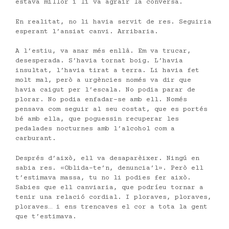
estava millor i li va agrair la conversa.
En realitat, no li havia servit de res. Seguiria
esperant l’ansiat canvi. Arribaria.
A l’estiu, va anar més enllà. Em va trucar,
desesperada. S’havia tornat boig. L’havia
insultat, l’havia tirat a terra. Li havia fet
molt mal, però a urgències només va dir que
havia caigut per l’escala. No podia parar de
plorar. No podia enfadar-se amb ell. Només
pensava com seguir al seu costat, que es portés
bé amb ella, que poguessin recuperar les
pedalades nocturnes amb l’alcohol com a
carburant.
Després d’això, ell va desaparèixer. Ningú en
sabia res. «Oblida-te’n, denuncia’l». Però ell
t’estimava massa, tu no li podies fer això.
Sabies que ell canviaria, que podríeu tornar a
tenir una relació cordial. I ploraves, ploraves,
ploraves… i ens trencaves el cor a tota la gent
que t’estimava.