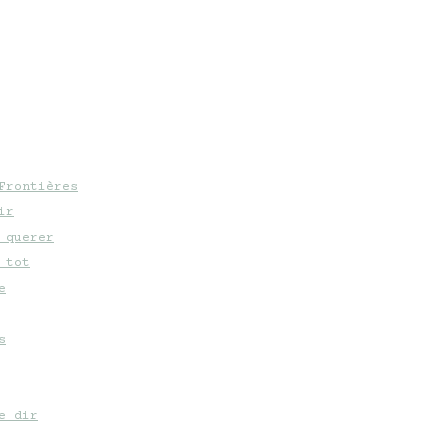
Frontières
ir
 querer
 tot
e
s
e dir