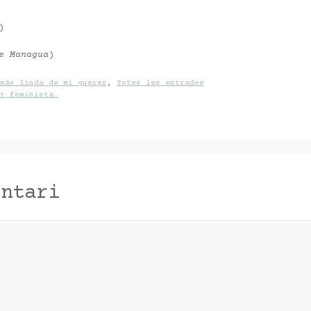
e Managua
)
más linda de mi querer
,
Totes les entrades
t feminista…
entari