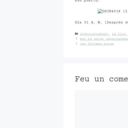
esa puerta.
Día 51 d. M. (
Després d
Categories
aContraCorRent
,
La flor 
Mai he estat especialmen
les últimes hores
Feu un com
Comentari