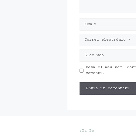
Nom
Correu
electrònic
Lloc
web
Desa el meu nom, cor
comenti.
¡Ya Po!