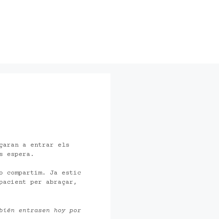
çaran a entrar els
s espera.
o compartim. Ja estic
pacient per abraçar,
bién entrasen hoy por