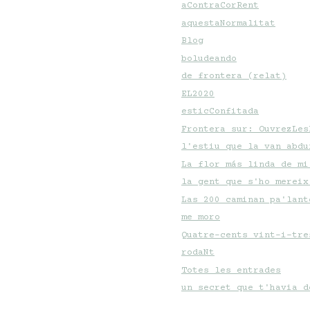
aContraCorRent
aquestaNormalitat
Blog
boludeando
de frontera (relat)
EL2020
esticConfitada
Frontera sur: OuvrezLes
l'estiu que la van abdu
La flor más linda de mi
la gent que s'ho mereix
Las 200 caminan pa'lant
me moro
Quatre-cents vint-i-tre
rodaNt
Totes les entrades
un secret que t'havia d