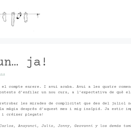
un… ja!
nna
 el compte enrere. I avui acaba. Avui a les quatre comen
ontents d’enfilar un nou curs, a l’expectativa de què el
retrobar les mirades de complicitat que des del juliol n
la màgia després d’aquest mes i mig insípid. Ja estic im
 i créixer plegats!
Carlos, Anayanci, Julio, Jonny, Geovanni y los demás tam