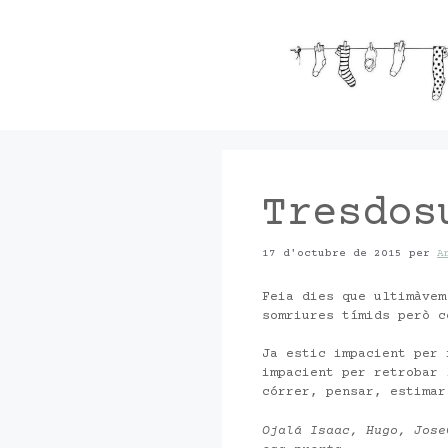
Vés
al
contingut
Tresdos
17 d'octubre de 2015
per
A
Feia dies que ultimàvem
somriures tímids però c
Ja estic impacient per 
impacient per retrobar 
córrer, pensar, estimar
Ojalá Isaac, Hugo, Jose