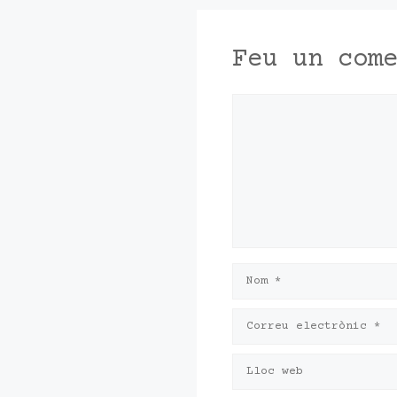
Feu un com
Comentari
Nom
Correu
electrònic
Lloc
web