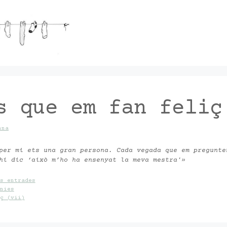
s que em fan feliç
nna
per mi ets una gran persona. Cada vegada que em pregunte
 hi dic ‘això m’ho ha ensenyat la meva mestra'»
s entrades
nies
ç (vii)