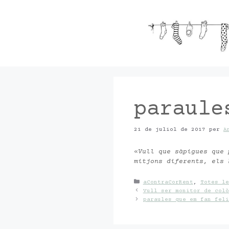
Vés
al
contingut
paraule
21 de juliol de 2017
per
A
«
Vull que sàpigues que 
mitjons diferents, els
Categories
aContraCorRent
,
Totes le
Vull ser monitor de colò
paraules que em fan feli