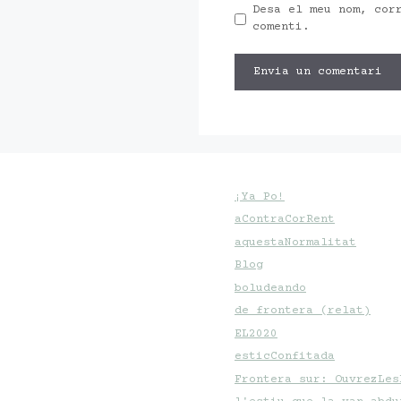
Desa el meu nom, cor
comenti.
¡Ya Po!
aContraCorRent
aquestaNormalitat
Blog
boludeando
de frontera (relat)
EL2020
esticConfitada
Frontera sur: OuvrezLes