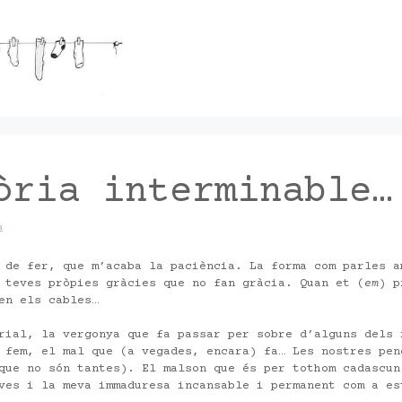
òria interminable…
a
 de fer, que m’acaba la paciència. La forma com parles a
 teves pròpies gràcies que no fan gràcia. Quan et (
em
) p
en els cables…
rial, la vergonya que fa passar per sobre d’alguns dels 
 fem, el mal que (a vegades, encara) fa… Les nostres pen
que no són tantes). El malson que és per tothom cadascun
ves i la meva immaduresa incansable i permanent com a es