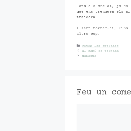
Tots els
ara sí, ja no
que ens trenquen els ar
traïdora…
I sant tornem-hi, fins 
altre cop.
Categories
Totes les entrades
El camí de tornada
Managua
Feu un com
Comentari