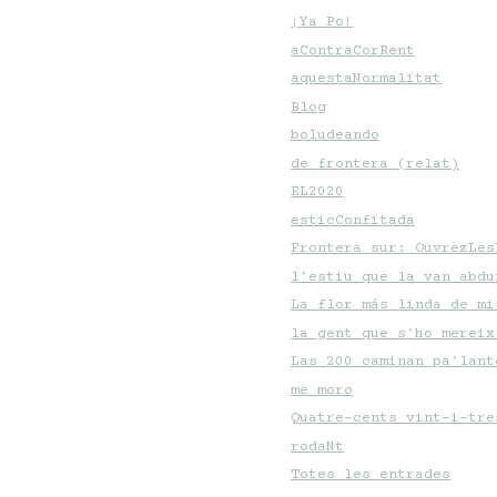
¡Ya Po!
aContraCorRent
aquestaNormalitat
Blog
boludeando
de frontera (relat)
EL2020
esticConfitada
Frontera sur: OuvrezLes
l'estiu que la van abdu
La flor más linda de mi
la gent que s'ho mereix
Las 200 caminan pa'lant
me moro
Quatre-cents vint-i-tre
rodaNt
Totes les entrades