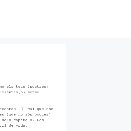
mb els teus (nostres)
resentes(
o
) sense
records. El mal que ens
es (que no són poques)
 dels capítols. Les
til de vida.