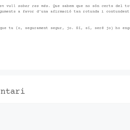
 en vull saber res més.
Que sabem que no són certs del to
guments a favor d’una afirmació tan rotunda i contundent
que tu (o, segurament segur, jo. Sí, sí, seré jo) ho eng
entari