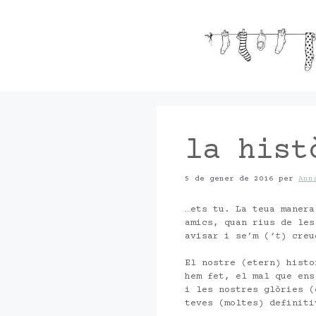
Vés
al
contingut
la hist
5 de gener de 2016
per
Ann
…ets tu. La teua manera
amics, quan rius de les
avisar i se’m (
‘t
) creu
El nostre (etern) histo
hem fet, el mal que ens
i les nostres glòries (
teves (moltes) definiti