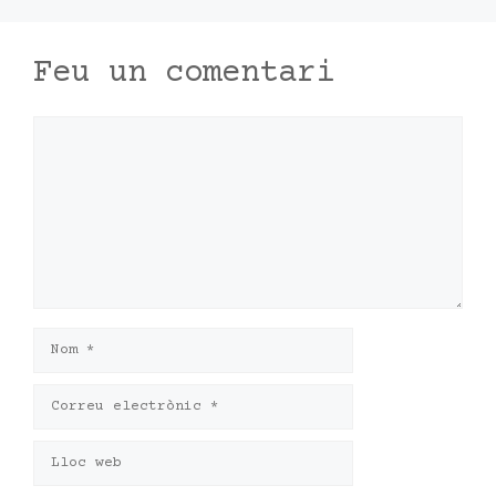
Feu un comentari
Comentari
Nom
Correu
electrònic
Lloc
web