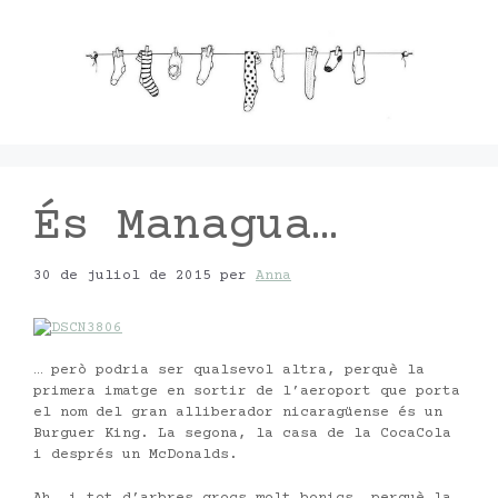
Vés
al
contingut
És Managua…
30 de juliol de 2015
per
Anna
… però podria ser qualsevol altra, perquè la
primera imatge en sortir de l’aeroport que porta
el nom del gran alliberador nicaragüense és un
Burguer King. La segona, la casa de la CocaCola
i després un McDonalds.
Ah, i tot d’arbres grocs molt bonics, perquè la