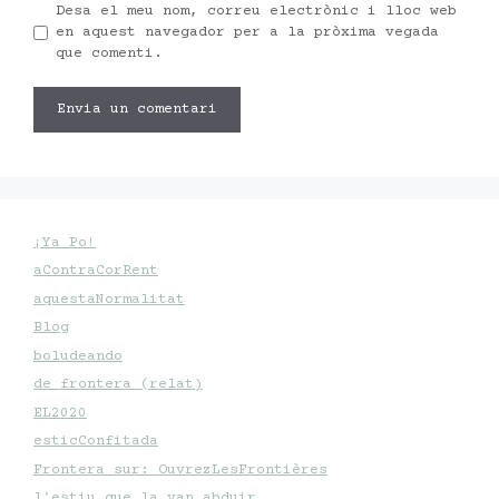
Desa el meu nom, correu electrònic i lloc web
en aquest navegador per a la pròxima vegada
que comenti.
¡Ya Po!
aContraCorRent
aquestaNormalitat
Blog
boludeando
de frontera (relat)
EL2020
esticConfitada
Frontera sur: OuvrezLesFrontières
l'estiu que la van abduir