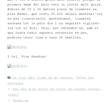
primera dama del país veia la ciutat molt grisa.
Arbres de 15 o 20 metres plens de llumetes en
plan Nadal, que costa 20.000 dòlars mantenir-los
en peu (instal·lació, manteniment, llumetes
enceses tot lo puto dia i un segurata vigilant-
los tot el dia). Vaja, per entendre’ns, amb el
que costa tenir aquests catxarros en peu,
podrien tenir llum a casa 50 famílies.
I tal. Viva Sandino!
Categories
La flor más linda de mi querer
,
Totes les
entrades
Per què m’he hagut de fotre en aquest fregao,
joder?
Donar-se